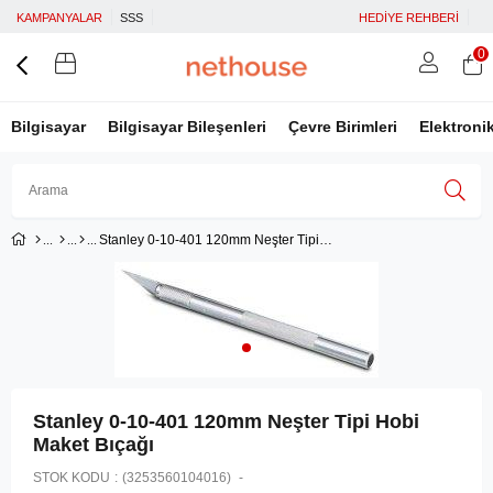
KAMPANYALAR
SSS
HEDİYE REHBERİ
0
Bilgisayar
Bilgisayar Bileşenleri
Çevre Birimleri
Elektroni
Stanley 0-10-401 120mm Neşter Tipi Hobi Maket Bıçağı
Üye Girişi
Üye Ol
Facebook İle Bağlan
Google İle Bağlan
Stanley 0-10-401 120mm Neşter Tipi Hobi
Maket Bıçağı
STOK KODU
(3253560104016)