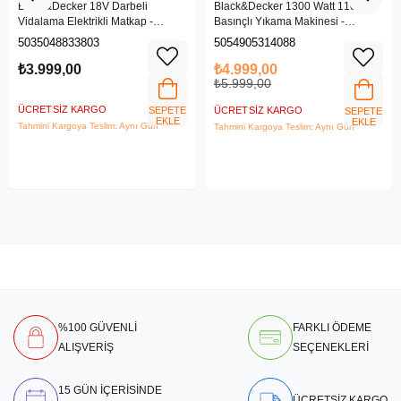
Black&Decker 18V Darbeli
Black&Decker 1300 Watt 110 Bar
Vidalama Elektrikli Matkap -
Basınçlı Yıkama Makinesi -
BDCHD18SC1K-QW
(BEPW1300L-QS)
5035048833803
5054905314088
₺3.999,00
₺4.999,00
₺5.999,00
ÜCRETSIZ KARGO
SEPETE
ÜCRETSIZ KARGO
SEPETE
EKLE
EKLE
Tahmini Kargoya Teslim: Aynı Gün
Tahmini Kargoya Teslim: Aynı Gün
%100 GÜVENLİ
FARKLI ÖDEME
ALIŞVERİŞ
SEÇENEKLERİ
15 GÜN İÇERİSİNDE
ÜCRETSİZ KARGO