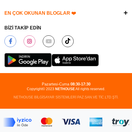
EN ÇOK OKUNAN BLOGLAR ❤️
BİZİ TAKİP EDİN
Pazartesi-Cuma
08:30-17:30
Copyright© 2023
NETHOUSE
All rights reserved.
NETHOUSE BİLGİSAYAR SİSTEMLERİ PAZ.SAN.VE TİC.LTD.ŞTİ.