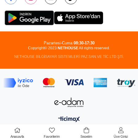
Pazartesi-Cuma
08:30-17:30
Copyright© 2023
NETHOUSE
All rights reserved.
NETHOUSE BİLGİSAYAR SİSTEMLERİ PAZ.SAN.VE TİC.LTD.ŞTİ.
Anasayfa
Favorilerim
Sepetim
Üye Girişi