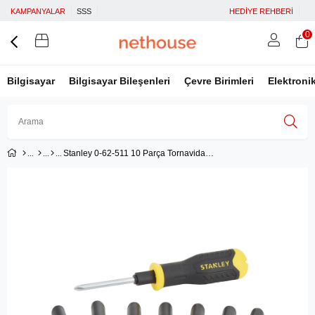
KAMPANYALAR
SSS
HEDİYE REHBERİ
0
Bilgisayar
Bilgisayar Bileşenleri
Çevre Birimleri
Elektroni
Stanley 0-62-511 10 Parça Tornavida Seti
Üye Girişi
Üye Ol
Facebook İle Bağlan
Google İle Bağlan