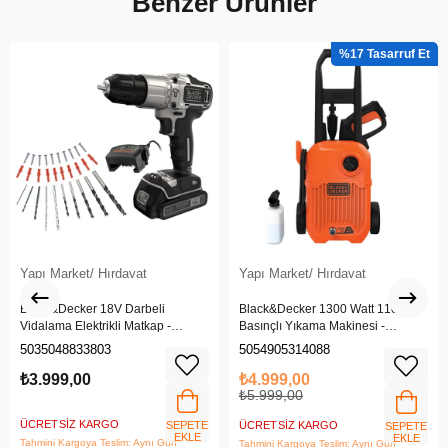
Benzer Ürünler
%17
Yapı Market/ Hırdavat
Yapı Market/ Hırdavat
Black&Decker 18V Darbeli
Black&Decker 1300 Watt 110 Bar
Vidalama Elektrikli Matkap -
Basınçlı Yıkama Makinesi -
BDCHD18SC1K-QW
(BEPW1300L-QS)
5035048833803
5054905314088
₺3.999,00
₺4.999,00
₺5.999,00
ÜCRETSIZ KARGO
SEPETE
ÜCRETSIZ KARGO
SEPETE
EKLE
EKLE
Tahmini Kargoya Teslim: Aynı Gün
Tahmini Kargoya Teslim: Aynı Gün