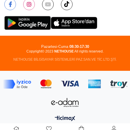
Pazartesi-Cuma
08:30-17:30
Copyright© 2023
NETHOUSE
All rights reserved.
NETHOUSE BİLGİSAYAR SİSTEMLERİ PAZ.SAN.VE TİC.LTD.ŞTİ.