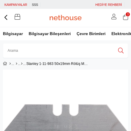
KAMPANYALAR
SSS
HEDİYE REHBERİ
0
Bilgisayar
Bilgisayar Bileşenleri
Çevre Birimleri
Elektroni
Stanley 1-11-983 50x19mm Rötüş Maket Bıçağı Yedeği
Üye Girişi
Üye Ol
Facebook İle Bağlan
Google İle Bağlan