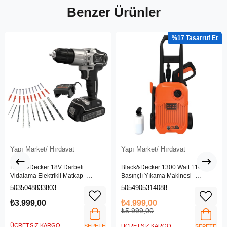
Benzer Ürünler
%17
Yapı Market/ Hırdavat
Yapı Market/ Hırdavat
Black&Decker 18V Darbeli
Black&Decker 1300 Watt 110 Bar
Vidalama Elektrikli Matkap -
Basınçlı Yıkama Makinesi -
BDCHD18SC1K-QW
(BEPW1300L-QS)
5035048833803
5054905314088
₺3.999,00
₺4.999,00
₺5.999,00
ÜCRETSIZ KARGO
SEPETE
ÜCRETSIZ KARGO
SEPETE