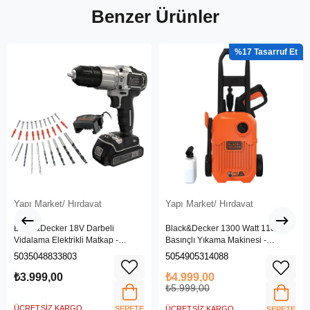
Benzer Ürünler
%17
Yapı Market/ Hırdavat
Yapı Market/ Hırdavat
Black&Decker 18V Darbeli
Black&Decker 1300 Watt 110 Bar
Vidalama Elektrikli Matkap -
Basınçlı Yıkama Makinesi -
BDCHD18SC1K-QW
(BEPW1300L-QS)
5035048833803
5054905314088
₺3.999,00
₺4.999,00
₺5.999,00
ÜCRETSIZ KARGO
SEPETE
ÜCRETSIZ KARGO
SEPETE