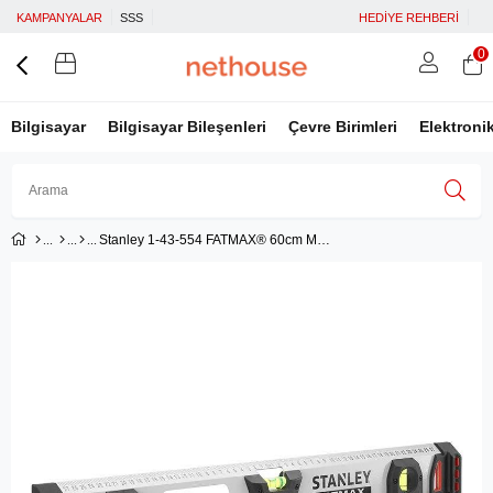
KAMPANYALAR
SSS
HEDİYE REHBERİ
0
Bilgisayar
Bilgisayar Bileşenleri
Çevre Birimleri
Elektroni
Stanley 1-43-554 FATMAX® 60cm Manyetik Su Terazisi
Üye Girişi
Üye Ol
Facebook İle Bağlan
Google İle Bağlan