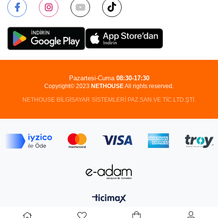
Pazartesi-Cuma
08:30-17:30
Copyright© 2023
NETHOUSE
All rights reserved.
NETHOUSE BİLGİSAYAR SİSTEMLERİ PAZ.SAN.VE TİC.LTD.ŞTİ.