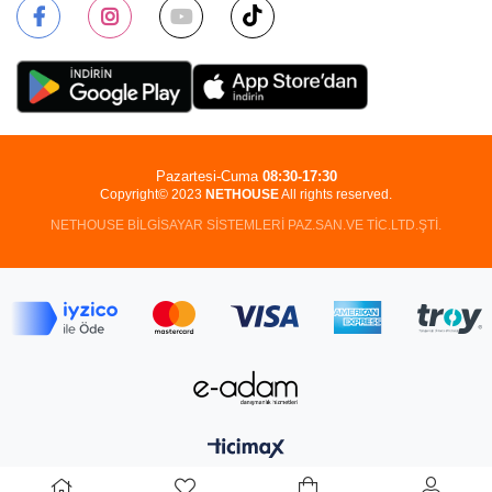
Pazartesi-Cuma
08:30-17:30
Copyright© 2023
NETHOUSE
All rights reserved.
NETHOUSE BİLGİSAYAR SİSTEMLERİ PAZ.SAN.VE TİC.LTD.ŞTİ.