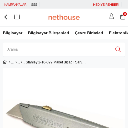
KAMPANYALAR
SSS
HEDİYE REHBERİ
0
Bilgisayar
Bilgisayar Bileşenleri
Çevre Birimleri
Elektroni
Stanley 2-10-099 Maket Bıçağı, Sarı/Siyah, 1 Adet ST210099
Üye Girişi
Üye Ol
Facebook İle Bağlan
Google İle Bağlan