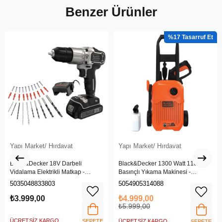
Benzer Ürünler
%17
Yapı Market/ Hırdavat
Yapı Market/ Hırdavat
Black&Decker 18V Darbeli
Black&Decker 1300 Watt 110 Bar
Vidalama Elektrikli Matkap -
Basınçlı Yıkama Makinesi -
BDCHD18SC1K-QW
(BEPW1300L-QS)
5035048833803
5054905314088
₺3.999,00
₺4.999,00
₺5.999,00
ÜCRETSIZ KARGO
SEPETE
ÜCRETSIZ KARGO
SEPETE