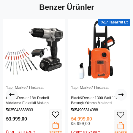
Benzer Ürünler
%17
Yapı Market/ Hırdavat
Yapı Market/ Hırdavat
Black&Decker 18V Darbeli
Black&Decker 1300 Watt 110 Bar
Vidalama Elektrikli Matkap -
Basınçlı Yıkama Makinesi -
BDCHD18SC1K-QW
(BEPW1300L-QS)
5035048833803
5054905314088
₺3.999,00
₺4.999,00
₺5.999,00
ÜCRETSIZ KARGO
SEPETE
ÜCRETSIZ KARGO
SEPETE