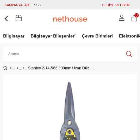
KAMPANYALAR
SSS
HEDİYE REHBERİ
0
Bilgisayar
Bilgisayar Bileşenleri
Çevre Birimleri
Elektroni
Stanley 2-14-566 300mm Uzun Düz Uçlu Kaportacı Makası
Üye Girişi
Üye Ol
Facebook İle Bağlan
Google İle Bağlan