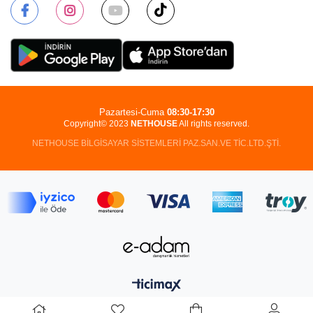
Pazartesi-Cuma
08:30-17:30
Copyright© 2023
NETHOUSE
All rights reserved.
NETHOUSE BİLGİSAYAR SİSTEMLERİ PAZ.SAN.VE TİC.LTD.ŞTİ.