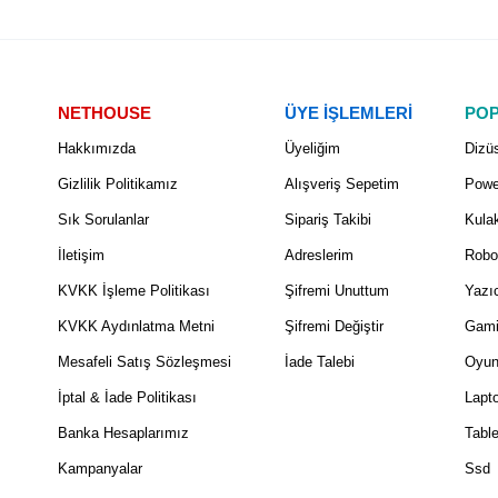
NETHOUSE
ÜYE İŞLEMLERİ
POP
Hakkımızda
Üyeliğim
Dizüs
Gizlilik Politikamız
Alışveriş Sepetim
Powe
Sık Sorulanlar
Sipariş Takibi
Kulak
İletişim
Adreslerim
Robo
KVKK İşleme Politikası
Şifremi Unuttum
Yazıc
KVKK Aydınlatma Metni
Şifremi Değiştir
Gami
Mesafeli Satış Sözleşmesi
İade Talebi
Oyun
İptal & İade Politikası
Lapt
Banka Hesaplarımız
Table
Kampanyalar
Ssd