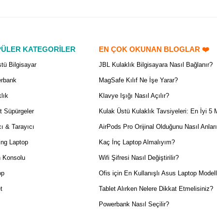
ÜLER KATEGORİLER
EN ÇOK OKUNAN BLOGLAR ❤️
tü Bilgisayar
JBL Kulaklık Bilgisayara Nasıl Bağlanır?
rbank
MagSafe Kılıf Ne İşe Yarar?
lık
Klavye Işığı Nasıl Açılır?
t Süpürgeler
Kulak Üstü Kulaklık Tavsiyeleri: En İyi 5 
ı & Tarayıcı
AirPods Pro Orijinal Olduğunu Nasıl Anlar
ng Laptop
Kaç İnç Laptop Almalıyım?
 Konsolu
Wifi Şifresi Nasıl Değiştirilir?
op
Ofis için En Kullanışlı Asus Laptop Modell
t
Tablet Alırken Nelere Dikkat Etmelisiniz?
Powerbank Nasıl Seçilir?