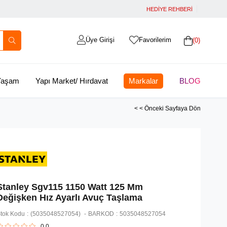
HEDİYE REHBERİ
Üye Girişi
Favorilerim
0
 Yaşam
Yapı Market/ Hırdavat
Markalar
BLOG
< < Önceki Sayfaya Dön
Stanley Sgv115 1150 Watt 125 Mm
Değişken Hız Ayarlı Avuç Taşlama
tok Kodu
(5035048527054)
BARKOD
:
5035048527054
0.0