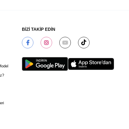
BİZİ TAKİP EDİN
Model
ız?
eri