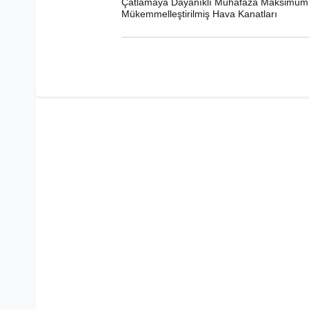
Çatlamaya Dayanıklı Muhafaza Maksimum Ku
Mükemmelleştirilmiş Hava Kanatları