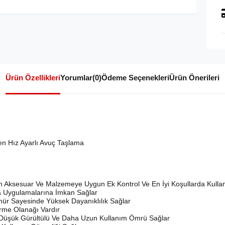
Ürün Özellikleri
Yorumlar
(0)
Ödeme Seçenekleri
Ürün Önerileri
n Hız Ayarlı Avuç Taşlama
lan Aksesuar Ve Malzemeye Uygun Ek Kontrol Ve En İyi Koşullarda Kulla
 Uygulamalarına İmkan Sağlar

mür Sayesinde Yüksek Dayanıklılık Sağlar

irme Olanağı Vardır

ha Düşük Gürültülü Ve Daha Uzun Kullanım Ömrü Sağlar
