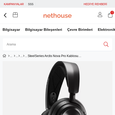
KAMPANYALAR
SSS
HEDİYE REHBERİ
0
Bilgisayar
Bilgisayar Bileşenleri
Çevre Birimleri
Elektroni
SteelSeries Arctis Nova Pro Kablosuz Kulaklık
Üye Girişi
Üye Ol
Facebook İle Bağlan
Google İle Bağlan