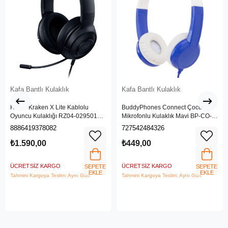
Kafa Bantlı Kulaklık
Kafa Bantlı Kulaklık
Razer Kraken X Lite Kablolu
BuddyPhones Connect Çocuk
Oyuncu Kulaklığı RZ04-02950100-
Mikrofonlu Kulaklık Mavi BP-CO-
R381
BLUE-01-K
8886419378082
727542484326
₺1.590,00
₺449,00
ÜCRETSIZ KARGO
ÜCRETSIZ KARGO
SEPETE
SEPETE
EKLE
EKLE
Tahmini Kargoya Teslim: Aynı Gün
Tahmini Kargoya Teslim: Aynı Gün