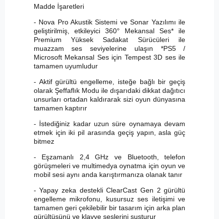
Madde İşaretleri
- Nova Pro Akustik Sistemi ve Sonar Yazılımı ile
geliştirilmiş, etkileyici 360° Mekansal Ses* ile
Premium Yüksek Sadakat Sürücüleri ile
muazzam ses seviyelerine ulaşın *PS5 /
Microsoft Mekansal Ses için Tempest 3D ses ile
tamamen uyumludur
- Aktif gürültü engelleme, isteğe bağlı bir geçiş
olarak Şeffaflık Modu ile dışarıdaki dikkat dağıtıcı
unsurları ortadan kaldırarak sizi oyun dünyasına
tamamen kaptırır
- İstediğiniz kadar uzun süre oynamaya devam
etmek için iki pil arasında geçiş yapın, asla güç
bitmez
- Eşzamanlı 2,4 GHz ve Bluetooth, telefon
görüşmeleri ve multimedya oynatma için oyun ve
mobil sesi aynı anda karıştırmanıza olanak tanır
- Yapay zeka destekli ClearCast Gen 2 gürültü
engelleme mikrofonu, kusursuz ses iletişimi ve
tamamen geri çekilebilir bir tasarım için arka plan
gürültüsünü ve klavye seslerini susturur