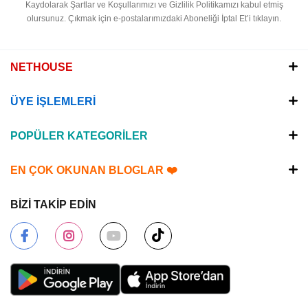
Kaydolarak Şartlar ve Koşullarımızı ve Gizlilik Politikamızı kabul etmiş
olursunuz.
Çıkmak için e-postalarımızdaki Aboneliği İptal Et’i tıklayın.
NETHOUSE
ÜYE İŞLEMLERİ
POPÜLER KATEGORİLER
EN ÇOK OKUNAN BLOGLAR ❤️
BİZİ TAKİP EDİN