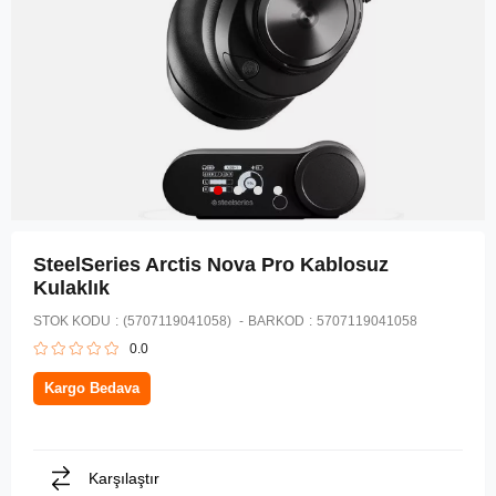
SteelSeries Arctis Nova Pro Kablosuz
Kulaklık
STOK KODU
(5707119041058)
BARKOD
:
5707119041058
0.0
Kargo Bedava
Karşılaştır