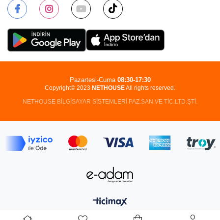
Pazartesi-Cuma
08:30-17:30
Copyright© 2023
NETHOUSE
All rights reserved.
NETHOUSE BİLGİSAYAR SİSTEMLERİ PAZ.SAN.VE TİC.LTD.ŞTİ.