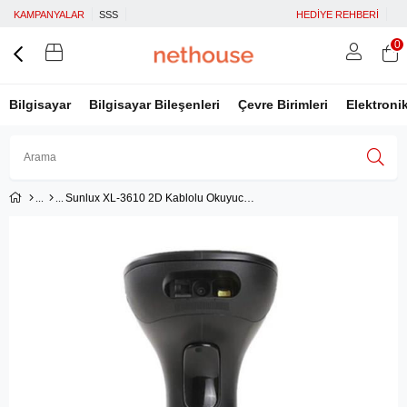
KAMPANYALAR
SSS
HEDİYE REHBERİ
0
Bilgisayar
Bilgisayar Bileşenleri
Çevre Birimleri
Elektroni
Sunlux XL-3610 2D Kablolu Okuyucu (Ayaklı)
Üye Girişi
Üye Ol
Facebook İle Bağlan
Google İle Bağlan