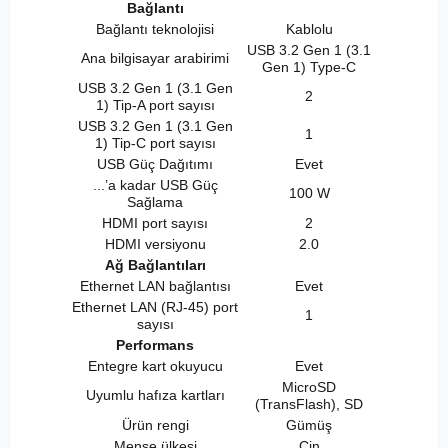
Bağlantı
Bağlantı teknolojisi
Kablolu
USB 3.2 Gen 1 (3.1
Ana bilgisayar arabirimi
Gen 1) Type-C
USB 3.2 Gen 1 (3.1 Gen
2
1) Tip-A port sayısı
USB 3.2 Gen 1 (3.1 Gen
1
1) Tip-C port sayısı
USB Güç Dağıtımı
Evet
...’a kadar USB Güç
100 W
Sağlama
HDMI port sayısı
2
HDMI versiyonu
2.0
Ağ Bağlantıları
Ethernet LAN bağlantısı
Evet
Ethernet LAN (RJ-45) port
1
sayısı
Performans
Entegre kart okuyucu
Evet
MicroSD
Uyumlu hafıza kartları
(TransFlash), SD
Ürün rengi
Gümüş
Menşe ülkesi
Çin