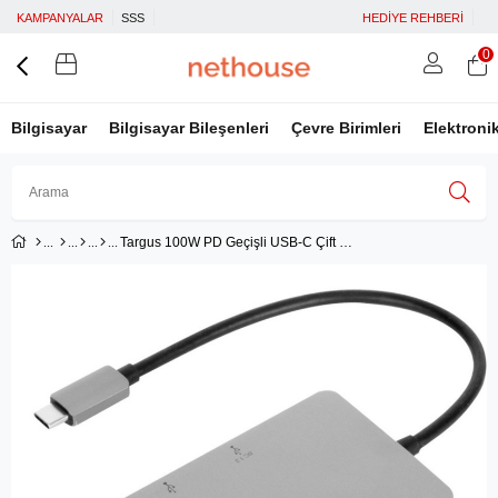
KAMPANYALAR
SSS
HEDİYE REHBERİ
0
Bilgisayar
Bilgisayar Bileşenleri
Çevre Birimleri
Elektroni
Targus 100W PD Geçişli USB-C Çift HDMI 4K Bağlantı İstasyonu
Üye Girişi
Üye Ol
Facebook İle Bağlan
Google İle Bağlan