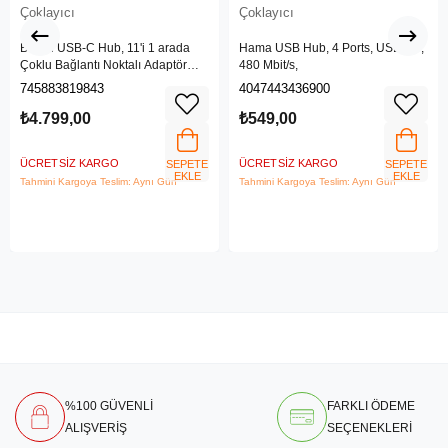
Çoklayıcı
Çoklayıcı
Belkin USB-C Hub, 11'i 1 arada
Hama USB Hub, 4 Ports, USB 2.0,
Çoklu Bağlantı Noktalı Adaptör
480 Mbit/s,
Yuvası, 4K HDMI, DisplayPort,
745883819843
4047443436900
VGA, USB-C ve 100W, Bağlı
Cihazdan Şarj Etmek İçin, 3x USB
₺4.799,00
₺549,00
A, Gigabit Ethernet, SD, MicroSD,
3,5 mm Jak
ÜCRETSIZ KARGO
ÜCRETSIZ KARGO
SEPETE
SEPETE
EKLE
EKLE
Tahmini Kargoya Teslim: Aynı Gün
Tahmini Kargoya Teslim: Aynı Gün
%100 GÜVENLİ
FARKLI ÖDEME
ALIŞVERİŞ
SEÇENEKLERİ