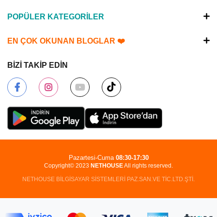
POPÜLER KATEGORİLER
EN ÇOK OKUNAN BLOGLAR ❤️
BİZİ TAKİP EDİN
Pazartesi-Cuma
08:30-17:30
Copyright© 2023
NETHOUSE
All rights reserved.
NETHOUSE BİLGİSAYAR SİSTEMLERİ PAZ.SAN.VE TİC.LTD.ŞTİ.