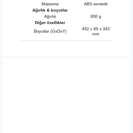
Malzeme
ABS sentetik
Ağırlık & boyutlar
Ağırlık
800 g
Diğer özellikler
492 x 89 x 343
Boyutlar (GxDxY)
mm