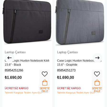
Laptop Çantası
Laptop Çantası
Case Logic Huxton Notebook Kılıfı
Case Logic Huxton Notebook Kılıfı
15.6'' - Black
15.6'' - Graphite
85854251266
85854251273
₺1.690,00
₺1.690,00
ÜCRETSIZ KARGO
ÜCRETSIZ KARGO
SEPETE
SEPETE
EKLE
EKLE
Tahmini Kargoya Teslim: Aynı Gün
Tahmini Kargoya Teslim: Aynı Gün