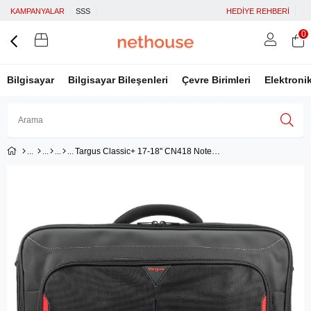
KAMPANYALAR
SSS
HEDİYE REHBERİ
0
Bilgisayar
Bilgisayar Bileşenleri
Çevre Birimleri
Elektroni
Targus Classic+ 17-18'' CN418 Notebook&Evrak Çantası
Üye Girişi
Üye Ol
Facebook İle Bağlan
Google İle Bağlan