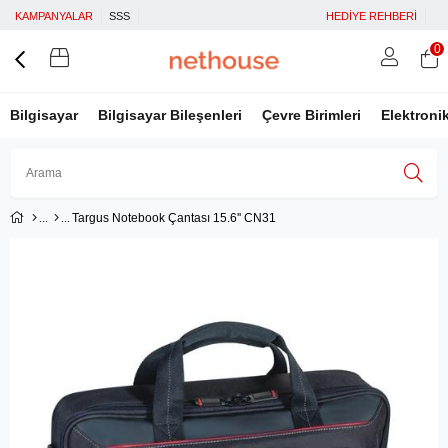
KAMPANYALAR
SSS
HEDİYE REHBERİ
0
Bilgisayar
Bilgisayar Bileşenleri
Çevre Birimleri
Elektroni
Targus Notebook Çantası 15.6'' CN31
Üye Girişi
Üye Ol
Facebook İle Bağlan
Google İle Bağlan