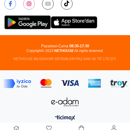
Pazartesi-Cuma
08:30-17:30
Copyright© 2023
NETHOUSE
All rights reserved.
NETHOUSE BİLGİSAYAR SİSTEMLERİ PAZ.SAN.VE TİC.LTD.ŞTİ.