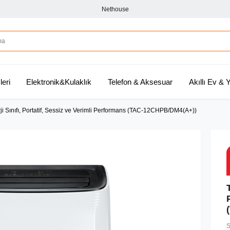
Nethouse
leri
Elektronik&Kulaklık
Telefon & Aksesuar
Akıllı Ev &
i Sınıfı, Portatif, Sessiz ve Verimli Performans (TAC-12CHPB/DM4(A+))
S