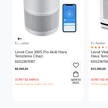
Ev Aletleri
Ev Aletleri
★
★
★
★
Levoit Core 300S Pro Akıllı Hava
Levoit Vit
Temizleme Cihazı
Hava Temi
810123670307
8101236704
₺8.999,00
₺15.499,00
ÜCRETSIZ KARGO
ÜCRETSIZ 
SEPETE
EKLE
Tahmini Kargoya Teslim: Aynı Gün
Tahmini Kargoy