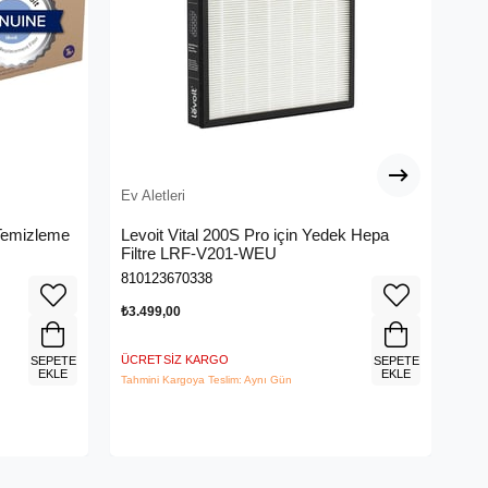
Ev Aletleri
Ev A
Temizleme
Levoit Vital 200S Pro için Yedek Hepa
Aqa
Filtre LRF-V201-WEU
PE
810123670338
697
₺3.499,00
₺3.
ÜCRETSIZ KARGO
ÜCR
SEPETE
SEPETE
EKLE
EKLE
Tahmini Kargoya Teslim: Aynı Gün
Tahm