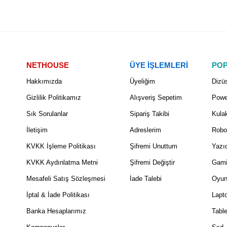
NETHOUSE
ÜYE İŞLEMLERİ
POP
Hakkımızda
Üyeliğim
Dizüs
Gizlilik Politikamız
Alışveriş Sepetim
Powe
Sık Sorulanlar
Sipariş Takibi
Kulak
İletişim
Adreslerim
Robo
KVKK İşleme Politikası
Şifremi Unuttum
Yazıc
KVKK Aydınlatma Metni
Şifremi Değiştir
Gami
Mesafeli Satış Sözleşmesi
İade Talebi
Oyun
İptal & İade Politikası
Lapt
Banka Hesaplarımız
Table