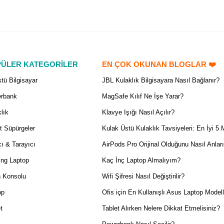
ÜLER KATEGORİLER
EN ÇOK OKUNAN BLOGLAR ❤️
tü Bilgisayar
JBL Kulaklık Bilgisayara Nasıl Bağlanır?
rbank
MagSafe Kılıf Ne İşe Yarar?
lık
Klavye Işığı Nasıl Açılır?
t Süpürgeler
Kulak Üstü Kulaklık Tavsiyeleri: En İyi 5 
ı & Tarayıcı
AirPods Pro Orijinal Olduğunu Nasıl Anlar
ng Laptop
Kaç İnç Laptop Almalıyım?
 Konsolu
Wifi Şifresi Nasıl Değiştirilir?
op
Ofis için En Kullanışlı Asus Laptop Modell
t
Tablet Alırken Nelere Dikkat Etmelisiniz?