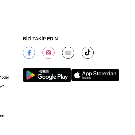
BİZİ TAKİP EDİN
Model
ız?
eri