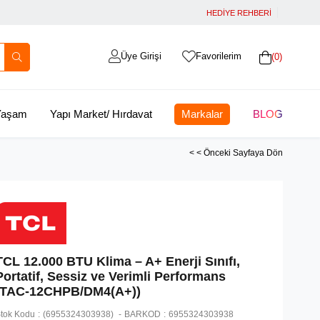
HEDİYE REHBERİ
Üye Girişi
Favorilerim
0
 Yaşam
Yapı Market/ Hırdavat
Markalar
BLOG
< < Önceki Sayfaya Dön
TCL 12.000 BTU Klima – A+ Enerji Sınıfı,
Portatif, Sessiz ve Verimli Performans
(TAC-12CHPB/DM4(A+))
tok Kodu
(6955324303938)
BARKOD
:
6955324303938