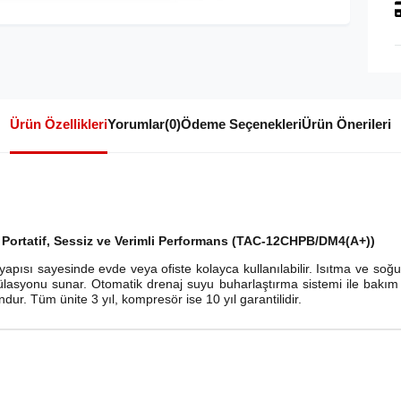
Ürün Özellikleri
Yorumlar
(0)
Ödeme Seçenekleri
Ürün Önerileri
, Portatif, Sessiz ve Verimli Performans (TAC-12CHPB/DM4(A+))
yapısı sayesinde evde veya ofiste kolayca kullanılabilir. Isıtma ve soğu
lasyonu sunar. Otomatik drenaj suyu buharlaştırma sistemi ile bakım g
ur. Tüm ünite 3 yıl, kompresör ise 10 yıl garantilidir.