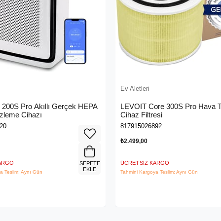
Ev Aletleri
★
al 200S Pro Akıllı Gerçek HEPA
LEVOIT Core 300S Pro Hava 
zleme Cihazı
Cihaz Filtresi
20
817915026892
₺2.499,00
KARGO
ÜCRETSIZ KARGO
SEPETE
EKLE
a Teslim: Aynı Gün
Tahmini Kargoya Teslim: Aynı Gün