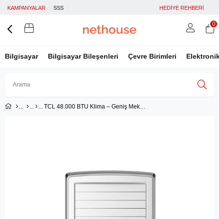
KAMPANYALAR
SSS
HEDİYE REHBERİ
0
Bilgisayar
Bilgisayar Bileşenleri
Çevre Birimleri
Elektroni
TCL 48.000 BTU Klima – Geniş Mekânlara Özel Profesyonel İklimlendirme (TAC-48CHFA/FHI)
Üye Girişi
Üye Ol
Facebook İle Bağlan
Google İle Bağlan