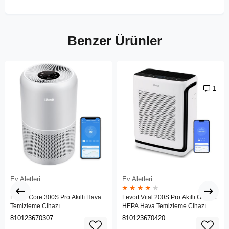
Benzer Ürünler
1
Ev Aletleri
Ev Aletleri
★
★
★
★
★
Levoit Core 300S Pro Akıllı Hava
Levoit Vital 200S Pro Akıllı Gerçek
Temizleme Cihazı
HEPA Hava Temizleme Cihazı
810123670307
810123670420