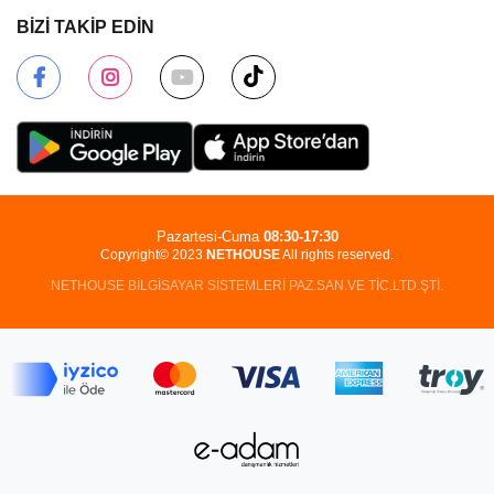
BİZİ TAKİP EDİN
Pazartesi-Cuma
08:30-17:30
Copyright© 2023
NETHOUSE
All rights reserved.
NETHOUSE BİLGİSAYAR SİSTEMLERİ PAZ.SAN.VE TİC.LTD.ŞTİ.