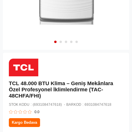
TCL 48.000 BTU Klima – Geniş Mekânlara
Özel Profesyonel İklimlendirme (TAC-
48CHFA/FHI)
STOK KODU
(6931084747618)
BARKOD
:
6931084747618
0.0
Kargo Bedava