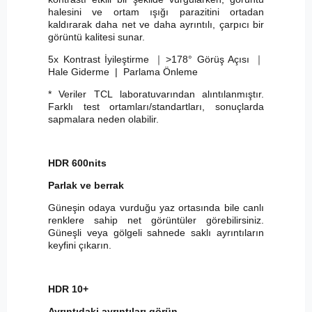
halesini ve ortam ışığı parazitini ortadan
kaldırarak daha net ve daha ayrıntılı, çarpıcı bir
görüntü kalitesi sunar.
5x Kontrast İyileştirme
｜
>178° Görüş Açısı
｜
Hale Giderme | Parlama Önleme
* Veriler TCL laboratuvarından alıntılanmıştır.
Farklı test ortamları/standartları, sonuçlarda
sapmalara neden olabilir.
HDR 600nits
Parlak ve berrak
Güneşin odaya vurduğu yaz ortasında bile canlı
renklere sahip net görüntüler görebilirsiniz.
Güneşli veya gölgeli sahnede saklı ayrıntıların
keyfini çıkarın.
HDR 10+
Ayrıntıdaki ayrıntıları görün