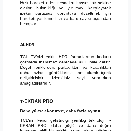
Hızlı hareket eden nesneleri hassas bir şekilde
algılar, bulanıklığı ve yırtılmayı karşılayarak
ipeksi pürüzsüz görüntüyü düzeltmek için
hareketi yenileme hızı ve kare sayısı açısından
hesaplar.
Ai-HDR
TCL TV’nizi çoklu HDR formatlarının kodunu
çözmede inanılmaz derecede akıllı hale getirir.
Doğal renklerden, parlaklıktan ve karanlıktan
daha fazlası; gördükleriniz, tam olarak içerik
geliştiricisinin izlediğiniz şeyi yaratırken
amaçladıklarıdır.
-EKRAN PRO
T
Daha yüksek kontrast, daha fazla ayrıntı
TCL'nin kendi geliştirdiği yenilikçi teknoloji T-
EKRAN PRO, daha güçlü ve daha doğru
kontrastı etkili bir şekilde vurgularken, görüntü