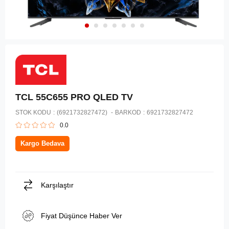
TCL 55C655 PRO QLED TV
STOK KODU
(6921732827472)
BARKOD
:
6921732827472
0.0
Kargo Bedava
Karşılaştır
Fiyat Düşünce Haber Ver