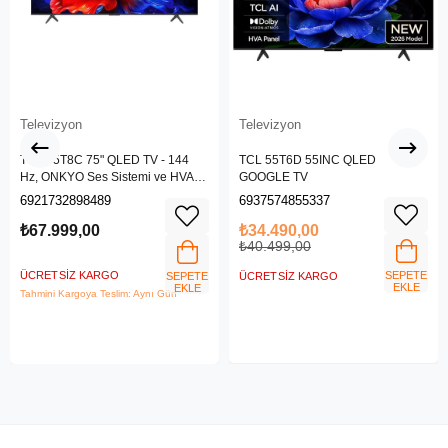
Televizyon
Televizyon
TCL 75T8C 75" QLED TV - 144
TCL 55T6D 55INC QLED
Hz, ONKYO Ses Sistemi ve HVA
GOOGLE TV
Panel
6921732898489
6937574855337
₺67.999,00
₺34.490,00
₺40.499,00
ÜCRETSIZ KARGO
SEPETE
SEPETE
ÜCRETSIZ KARGO
EKLE
EKLE
Tahmini Kargoya Teslim: Aynı Gün