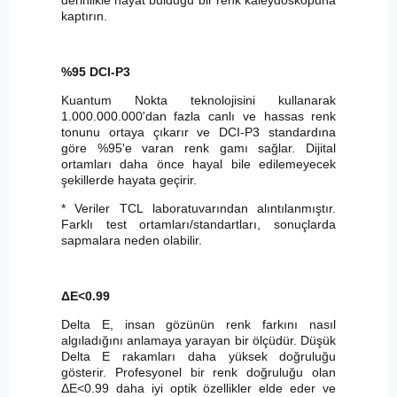
kaptırın.
%95 DCI-P3
Kuantum Nokta teknolojisini kullanarak
1.000.000.000'dan fazla canlı ve hassas renk
tonunu ortaya çıkarır ve DCI-P3 standardına
göre %95'e varan renk gamı sağlar. Dijital
ortamları daha önce hayal bile edilemeyecek
şekillerde hayata geçirir.
* Veriler TCL laboratuvarından alıntılanmıştır.
Farklı test ortamları/standartları, sonuçlarda
sapmalara neden olabilir.
ΔE<0.99
Delta E, insan gözünün renk farkını nasıl
algıladığını anlamaya yarayan bir ölçüdür. Düşük
Delta E rakamları daha yüksek doğruluğu
gösterir. Profesyonel bir renk doğruluğu olan
ΔE<0.99 daha iyi optik özellikler elde eder ve