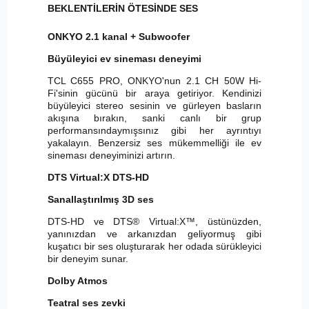
BEKLENTİLERİN ÖTESİNDE SES
ONKYO 2.1 kanal + Subwoofer
Büyüleyici ev sineması deneyimi
TCL C655 PRO, ONKYO'nun 2.1 CH 50W Hi-
Fi'sinin gücünü bir araya getiriyor. Kendinizi
büyüleyici stereo sesinin ve gürleyen basların
akışına bırakın, sanki canlı bir grup
performansındaymışsınız gibi her ayrıntıyı
yakalayın. Benzersiz ses mükemmelliği ile ev
sineması deneyiminizi artırın.
DTS Virtual:X DTS-HD
Sanallaştırılmış 3D ses
DTS-HD ve DTS® Virtual:X™, üstünüzden,
yanınızdan ve arkanızdan geliyormuş gibi
kuşatıcı bir ses oluşturarak her odada sürükleyici
bir deneyim sunar.
Dolby Atmos
Teatral ses zevki