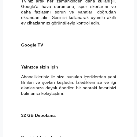
TV’niz artık her zamankinden daha kullanışlı.
Google’a hava durumunu, spor skorlarını ve
daha fazlasını sorun ve yanıtları doğrudan
ekrandan alın. Sesinizi kullanarak uyumlu akıllı
ev cihazlarınızı görüntüleyip kontrol edin.
Google TV
Yalnızca sizin için
Abonelikleriniz ile size sunulan içeriklerden yeni
filmleri ve şovları keşfedin. İzlediklerinize ve ilgi
alanlarınıza dayalı öneriler, bir sonraki favorinizi
bulmanızı kolaylaştırır.
32 GB Depolama