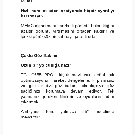
MEMC
Hızlı hareket eden aksiyonda hiçbir ayrıntıyı
kaçırmayın
MEMC algoritması hareketli görüntü bulanıklığını
azaltır, görüntü yırtılmasını ortadan kaldırır ve
ipeksi pürüzsüz bir sahneyi garanti eder.
Çoklu Göz Bakımı
Uzun bir yolculuğa hazır
TCL C655 PRO; düşük mavi ışık, doğal ışık
optimizasyonu, hareket dengeleme, kırpışmasız
vs. gibi bir dizi göz bakımı teknolojisiyle göz
sağlığınızı korumaya devam ediyor. Tek
yapmanız gereken filmlerin ve oyunların tadını
çıkarmak.
Ambiyans Tonu yalnızca 85" modelinde
mevcuttur.