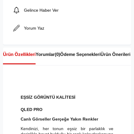
Gelince Haber Ver
Yorum Yaz
Ürün Özellikleri
Yorumlar
(0)
Ödeme Seçenekleri
Ürün Önerileri
EŞSİZ GÖRÜNTÜ KALİTESİ
QLED PRO
Canlı Görseller Gerçeğe Yakın Renkler
Kendinizi, her tonun eşsiz bir parlaklık ve
derinlikle hayat bulduğu bir renk kaleydoskopuna