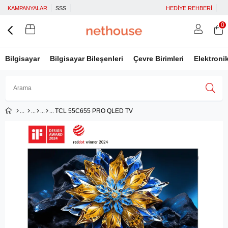
KAMPANYALAR
SSS
HEDİYE REHBERİ
0
Bilgisayar
Bilgisayar Bileşenleri
Çevre Birimleri
Elektroni
TCL 55C655 PRO QLED TV
Üye Girişi
Üye Ol
Facebook İle Bağlan
Google İle Bağlan