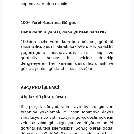
sapmalara neden olabilir.
100+ Yerel Karartma Bölgesi
Daha derin siyahlar, daha yüksek parlaklık
100'den fazla yerel karartma bölgesi, görüntü
sinyallerine dayalı olarak her bölge için parlaklık
yoğunluğunu hesaplayarak arka ışığı ve
görüntüyü hassas bir şekilde düzeltip
dengeleyerek her karenin daha fazla ışık ve
gölge ayrıntısı gösterebilmesini sağlar.
AiPQ PRO İŞLEMCİ
Algılar, düşünür, üretir
Bu, gerçek dünyadaki her ayrıntıyı zengin veri
tabanına yakalamak ve insan tanımaya dayalı
simülasyon ve optimizasyon gerçekleştirmek için
zeki bir zihin gibi algılayan ve düşünen bir AI
görüntü kalitesi işlemcisidir. Sonuç olarak doğal
dünyada gördüğünüz gibi canlı renklere,