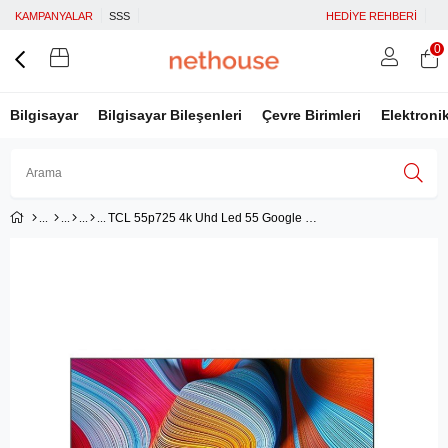
KAMPANYALAR
SSS
HEDİYE REHBERİ
0
Bilgisayar
Bilgisayar Bileşenleri
Çevre Birimleri
Elektroni
TCL 55p725 4k Uhd Led 55 Google Tv - Tcl55p725gtv
Üye Girişi
Üye Ol
Facebook İle Bağlan
Google İle Bağlan