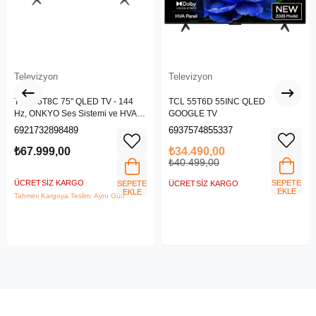
Televizyon
Televizyon
TCL 75T8C 75" QLED TV - 144
TCL 55T6D 55INC QLED
Hz, ONKYO Ses Sistemi ve HVA
GOOGLE TV
Panel
6921732898489
6937574855337
₺67.999,00
₺34.490,00
₺40.499,00
ÜCRETSIZ KARGO
SEPETE
SEPETE
ÜCRETSIZ KARGO
EKLE
EKLE
Tahmini Kargoya Teslim: Aynı Gün