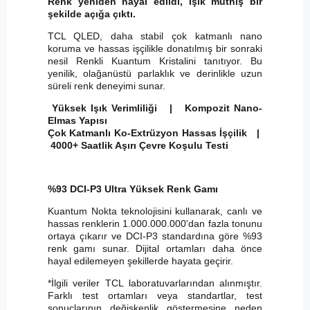
Renk yeniden hayal edildi, Işık müthiş bir
şekilde açığa çıktı.
TCL QLED, daha stabil çok katmanlı nano
koruma ve hassas işçilikle donatılmış bir sonraki
nesil Renkli Kuantum Kristalini tanıtıyor. Bu
yenilik, olağanüstü parlaklık ve derinlikle uzun
süreli renk deneyimi sunar.
Yüksek Işık Verimliliği | Kompozit Nano-
Elmas Yapısı
Çok Katmanlı Ko-Extrüzyon Hassas İşçilik |
4000+ Saatlik Aşırı Çevre Koşulu Testi
%93 DCI-P3 Ultra Yüksek Renk Gamı
Kuantum Nokta teknolojisini kullanarak, canlı ve
hassas renklerin 1.000.000.000'dan fazla tonunu
ortaya çıkarır ve DCI-P3 standardına göre %93
renk gamı sunar. Dijital ortamları daha önce
hayal edilemeyen şekillerde hayata geçirir.
*İlgili veriler TCL laboratuvarlarından alınmıştır.
Farklı test ortamları veya standartlar, test
sonuçlarının değişkenlik göstermesine neden