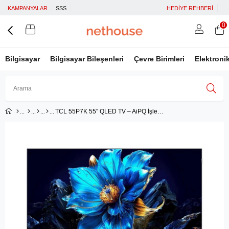
KAMPANYALAR
SSS
HEDİYE REHBERİ
0
Bilgisayar
Bilgisayar Bileşenleri
Çevre Birimleri
Elektroni
TCL 55P7K 55'' QLED TV – AiPQ İşlemci, HVA Panel, Dolby Vision
Üye Girişi
Üye Ol
Facebook İle Bağlan
Google İle Bağlan