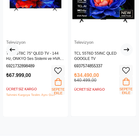
Televizyon
Televizyon
TCL 75T8C 75" QLED TV - 144
TCL 55T6D 55INC QLED
Hz, ONKYO Ses Sistemi ve HVA
GOOGLE TV
Panel
6921732898489
6937574855337
₺67.999,00
₺34.490,00
₺40.499,00
ÜCRETSIZ KARGO
SEPETE
SEPETE
ÜCRETSIZ KARGO
EKLE
EKLE
Tahmini Kargoya Teslim: Aynı Gün