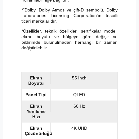
*"Dolby, Dolby Atmos ve çift-D sembolü, Dolby
Laboratories Licensing Corporation'ın tescilli
ticari markalarıdır.
*Özellikler, teknik özellikler, sertifikalar model,
ekran boyutu ve bölgeye göre değişir ve
bildirimde bulunulmadan herhangi bir zaman
değiştirilebilir.
Ekran
55 İnch
Boyutu
Panel Tipi
QLED
Ekran
60 Hz
Yenileme
Hızı
Ekran
4K UHD
Çözünürlüğü