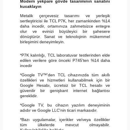
Modern yekpare gövde tasarımının sanatını
kucaklayın
Metalik çerçevesiz tasarımı ve yerleşik
sertleştiricisi ile TCL P7K, her zamankinden %14
daha incedir, ortamınıza zahmetsizce entegre
olur ve evinizi büyüleyici bir şahesere
dönüştürür. Sanat ve teknolojinin mükemmel
birleşimini deneyimleyin.
*P7K kalınlığı, TCL laboratuvar testlerinden elde
edilen verilere göre önceki P745'ten %14 daha
incedir
*Google TV™'den TCL cihazınızda tüm akıllı
özellikleri ve hizmetleri kullanabilmek için bir
Google Hesabı, ücretsiz bir TCL hesabı ve
güvenilir bir genişbant internet bağlantısı
gereklidir.
*Google TV, bu cihazın yazılım deneyiminin
adıdır ve Google LLC'nin ticari markasıdır.
*Bazı uygulamalar, içerikler ve/veya özellikler
tüm ülkelerde mevcut olmayabilir.
Kullanılabilirliğe bağlıdır.