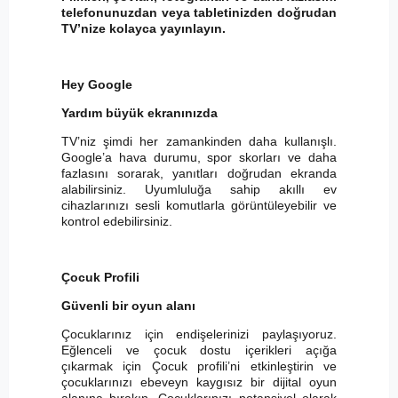
telefonunuzdan veya tabletinizden doğrudan
TV’nize kolayca yayınlayın.
Hey Google
Yardım büyük ekranınızda
TV’niz şimdi her zamankinden daha kullanışlı.
Google’a hava durumu, spor skorları ve daha
fazlasını sorarak, yanıtları doğrudan ekranda
alabilirsiniz. Uyumluluğa sahip akıllı ev
cihazlarınızı sesli komutlarla görüntüleyebilir ve
kontrol edebilirsiniz.
Çocuk Profili
Güvenli bir oyun alanı
Çocuklarınız için endişelerinizi paylaşıyoruz.
Eğlenceli ve çocuk dostu içerikleri açığa
çıkarmak için Çocuk profili’ni etkinleştirin ve
çocuklarınızı ebeveyn kaygısız bir dijital oyun
alanına bırakın. Çocuklarınızı potansiyel olarak