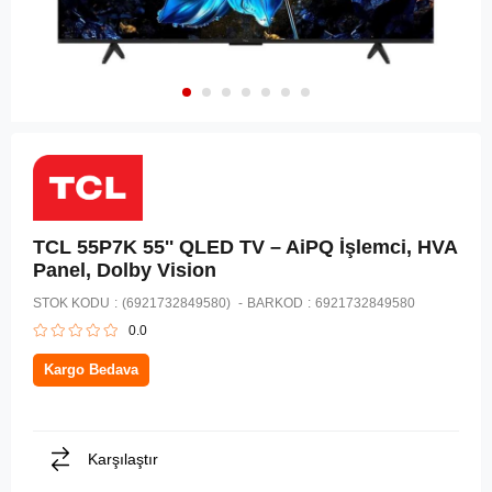
TCL 55P7K 55'' QLED TV – AiPQ İşlemci, HVA
Panel, Dolby Vision
STOK KODU
(6921732849580)
BARKOD
:
6921732849580
0.0
Kargo Bedava
Karşılaştır