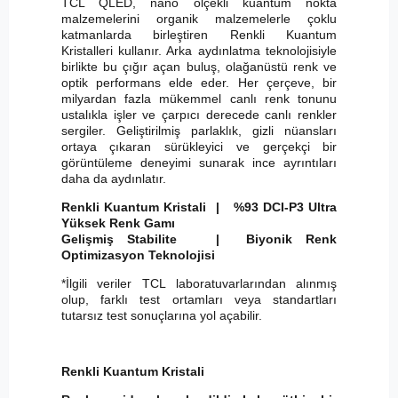
TCL QLED, nano ölçekli kuantum nokta
malzemelerini organik malzemelerle çoklu
katmanlarda birleştiren Renkli Kuantum
Kristalleri kullanır. Arka aydınlatma teknolojisiyle
birlikte bu çığır açan buluş, olağanüstü renk ve
optik performans elde eder. Her çerçeve, bir
milyardan fazla mükemmel canlı renk tonunu
ustalıkla işler ve çarpıcı derecede canlı renkler
sergiler. Geliştirilmiş parlaklık, gizli nüansları
ortaya çıkaran sürükleyici ve gerçekçi bir
görüntüleme deneyimi sunarak ince ayrıntıları
daha da aydınlatır.
Renkli Kuantum Kristali | %93 DCI-P3 Ultra
Yüksek Renk Gamı
Gelişmiş Stabilite | Biyonik Renk
Optimizasyon Teknolojisi
*İlgili veriler TCL laboratuvarlarından alınmış
olup, farklı test ortamları veya standartları
tutarsız test sonuçlarına yol açabilir.
Renkli Kuantum Kristali