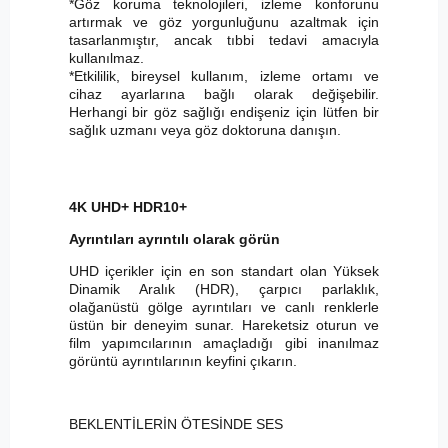
*Göz koruma teknolojileri, izleme konforunu
artırmak ve göz yorgunluğunu azaltmak için
tasarlanmıştır, ancak tıbbi tedavi amacıyla
kullanılmaz.
*Etkililik, bireysel kullanım, izleme ortamı ve
cihaz ayarlarına bağlı olarak değişebilir.
Herhangi bir göz sağlığı endişeniz için lütfen bir
sağlık uzmanı veya göz doktoruna danışın.
4K UHD+ HDR10+
Ayrıntıları ayrıntılı olarak görün
UHD içerikler için en son standart olan Yüksek
Dinamik Aralık (HDR), çarpıcı parlaklık,
olağanüstü gölge ayrıntıları ve canlı renklerle
üstün bir deneyim sunar. Hareketsiz oturun ve
film yapımcılarının amaçladığı gibi inanılmaz
görüntü ayrıntılarının keyfini çıkarın.
BEKLENTİLERİN ÖTESİNDE SES