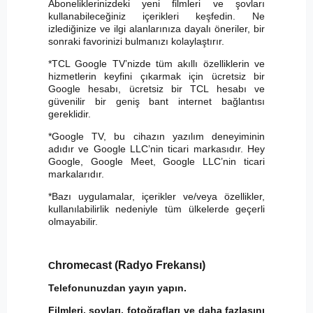
Aboneliklerinizdeki yeni filmleri ve şovları
kullanabileceğiniz içerikleri keşfedin. Ne
izlediğinize ve ilgi alanlarınıza dayalı öneriler, bir
sonraki favorinizi bulmanızı kolaylaştırır.
*TCL Google TV’nizde tüm akıllı özelliklerin ve
hizmetlerin keyfini çıkarmak için ücretsiz bir
Google hesabı, ücretsiz bir TCL hesabı ve
güvenilir bir geniş bant internet bağlantısı
gereklidir.
*Google TV, bu cihazın yazılım deneyiminin
adıdır ve Google LLC’nin ticari markasıdır. Hey
Google, Google Meet, Google LLC’nin ticari
markalarıdır.
*Bazı uygulamalar, içerikler ve/veya özellikler,
kullanılabilirlik nedeniyle tüm ülkelerde geçerli
olmayabilir.
hromecast (Radyo Frekansı)
C
Telefonunuzdan yayın yapın.
Filmleri, şovları, fotoğrafları ve daha fazlasını