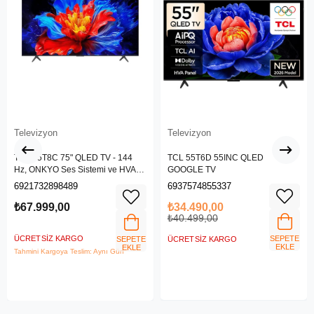
Televizyon
Televizyon
TCL 75T8C 75" QLED TV - 144
TCL 55T6D 55INC QLED
Hz, ONKYO Ses Sistemi ve HVA
GOOGLE TV
Panel
6921732898489
6937574855337
₺67.999,00
₺34.490,00
₺40.499,00
ÜCRETSIZ KARGO
SEPETE
SEPETE
ÜCRETSIZ KARGO
EKLE
EKLE
Tahmini Kargoya Teslim: Aynı Gün