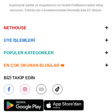
Kaydolarak Şartlar ve Koşullarımızı ve Gizlilik Politikamızı kabul etmiş
olursunuz.
Çıkmak için e-postalarımızdaki Aboneliği İptal Et’i tıklayın.
NETHOUSE
ÜYE İŞLEMLERİ
POPÜLER KATEGORİLER
EN ÇOK OKUNAN BLOGLAR ❤️
BİZİ TAKİP EDİN