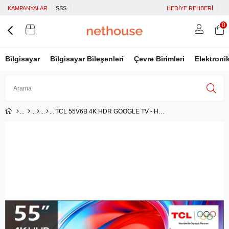
KAMPANYALAR
SSS
HEDİYE REHBERİ
0
Bilgisayar
Bilgisayar Bileşenleri
Çevre Birimleri
Elektroni
TCL 55V6B 4K HDR GOOGLE TV - HDR10, AiPQ 2.0, Dolby Audio
Üye Girişi
Üye Ol
Facebook İle Bağlan
Google İle Bağlan