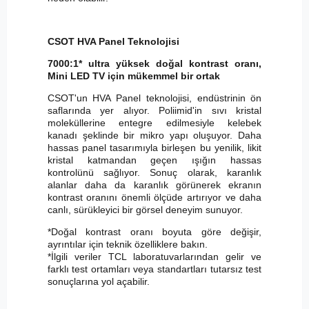
CSOT HVA Panel Teknolojisi
7000:1* ultra yüksek doğal kontrast oranı,
Mini LED TV için mükemmel bir ortak
CSOT'un HVA Panel teknolojisi, endüstrinin ön
saflarında yer alıyor. Poliimid'in sıvı kristal
moleküllerine entegre edilmesiyle kelebek
kanadı şeklinde bir mikro yapı oluşuyor. Daha
hassas panel tasarımıyla birleşen bu yenilik, likit
kristal katmandan geçen ışığın hassas
kontrolünü sağlıyor. Sonuç olarak, karanlık
alanlar daha da karanlık görünerek ekranın
kontrast oranını önemli ölçüde artırıyor ve daha
canlı, sürükleyici bir görsel deneyim sunuyor.
*Doğal kontrast oranı boyuta göre değişir,
ayrıntılar için teknik özelliklere bakın.
*İlgili veriler TCL laboratuvarlarından gelir ve
farklı test ortamları veya standartları tutarsız test
sonuçlarına yol açabilir.