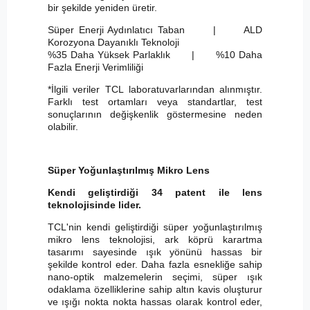
bir şekilde yeniden üretir.
Süper Enerji Aydınlatıcı Taban | ALD
Korozyona Dayanıklı Teknoloji
%35 Daha Yüksek Parlaklık | %10 Daha
Fazla Enerji Verimliliği
*İlgili veriler TCL laboratuvarlarından alınmıştır.
Farklı test ortamları veya standartlar, test
sonuçlarının değişkenlik göstermesine neden
olabilir.
Süper Yoğunlaştırılmış Mikro Lens
Kendi geliştirdiği 34 patent ile lens
teknolojisinde lider.
TCL'nin kendi geliştirdiği süper yoğunlaştırılmış
mikro lens teknolojisi, ark köprü karartma
tasarımı sayesinde ışık yönünü hassas bir
şekilde kontrol eder. Daha fazla esnekliğe sahip
nano-optik malzemelerin seçimi, süper ışık
odaklama özelliklerine sahip altın kavis oluşturur
ve ışığı nokta nokta hassas olarak kontrol eder,