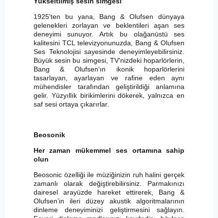
Yükseltilmiş sesin simgesi
1925'ten bu yana, Bang & Olufsen dünyaya
gelenekleri zorlayan ve beklentileri aşan ses
deneyimi sunuyor. Artık bu olağanüstü ses
kalitesini TCL televizyonunuzda, Bang & Olufsen
Ses Teknolojisi sayesinde deneyimleyebilirsiniz.
Büyük sesin bu simgesi, TV'nizdeki hoparlörlerin,
Bang & Olufsen'ın ikonik hoparlörlerini
tasarlayan, ayarlayan ve rafine eden aynı
mühendisler tarafından geliştirildiği anlamına
gelir. Yüzyıllık birikimlerini dökerek, yalnızca en
saf sesi ortaya çıkarırlar.
Beosonik
Her zaman mükemmel ses ortamına sahip
olun
Beosonic özelliği ile müziğinizin ruh halini gerçek
zamanlı olarak değiştirebilirsiniz. Parmakınızı
dairesel arayüzde hareket ettirerek, Bang &
Olufsen’in ileri düzey akustik algoritmalarının
dinleme deneyiminizi geliştirmesini sağlayın.