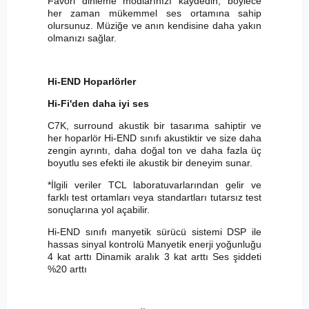
Favori dinleme modlarınızı kaydedin, böylece
her zaman mükemmel ses ortamına sahip
olursunuz. Müziğe ve anın kendisine daha yakın
olmanızı sağlar.
Hi-END Hoparlörler
Hi-Fi'den daha iyi ses
C7K, surround akustik bir tasarıma sahiptir ve
her hoparlör Hi-END sınıfı akustiktir ve size daha
zengin ayrıntı, daha doğal ton ve daha fazla üç
boyutlu ses efekti ile akustik bir deneyim sunar.
*İlgili veriler TCL laboratuvarlarından gelir ve
farklı test ortamları veya standartları tutarsız test
sonuçlarına yol açabilir.
Hi-END sınıfı manyetik sürücü sistemi DSP ile
hassas sinyal kontrolü Manyetik enerji yoğunluğu
4 kat arttı Dinamik aralık 3 kat arttı Ses şiddeti
%20 arttı