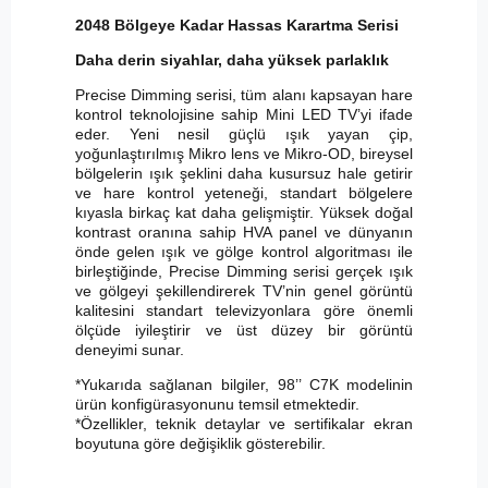
2048 Bölgeye Kadar Hassas Karartma Serisi
Daha derin siyahlar, daha yüksek parlaklık
Precise Dimming serisi, tüm alanı kapsayan hare
kontrol teknolojisine sahip Mini LED TV’yi ifade
eder. Yeni nesil güçlü ışık yayan çip,
yoğunlaştırılmış Mikro lens ve Mikro-OD, bireysel
bölgelerin ışık şeklini daha kusursuz hale getirir
ve hare kontrol yeteneği, standart bölgelere
kıyasla birkaç kat daha gelişmiştir. Yüksek doğal
kontrast oranına sahip HVA panel ve dünyanın
önde gelen ışık ve gölge kontrol algoritması ile
birleştiğinde, Precise Dimming serisi gerçek ışık
ve gölgeyi şekillendirerek TV’nin genel görüntü
kalitesini standart televizyonlara göre önemli
ölçüde iyileştirir ve üst düzey bir görüntü
deneyimi sunar.
*Yukarıda sağlanan bilgiler, 98’’ C7K modelinin
ürün konfigürasyonunu temsil etmektedir.
*Özellikler, teknik detaylar ve sertifikalar ekran
boyutuna göre değişiklik gösterebilir.