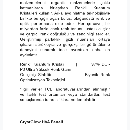
malzemelerini organik malzemelerle çoklu
katmanlarda birleştiren Renkli Kuantum
Kristalleri kullanır. Arka aydınlatma teknolojisiyle
birlikte bu çığır açan buluş, olağanüstü renk ve
optik performans elde eder. Her çerçeve, bir
milyardan fazla canlı renk tonunu ustalıkla işler
ve çarpıcı renk doğruluğu ve zenginliği sergiler.
Geliştirilmiş parlaklık, gizli nüansları ortaya
çıkaran sürükleyici ve gerçekçi bir görüntüleme
deneyimi sunarak ince ayrıntıları daha da
aydınlatır.
Renkli Kuantum Kristali | 97% DCI-
P3 Ultra Yüksek Renk Gamı
Gelişmiş Stabilite | Biyonik Renk
Optimizasyon Teknolojisi
*İlgili veriler TCL laboratuvarlarından alınmıştır
ve farklı test ortamları veya standartlar, test
sonuçlarında tutarsızlıklara neden olabilir.
CrystGlow HVA Paneli