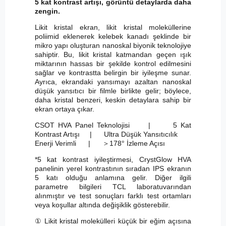
5 kat kontrast artışı, görüntü detaylarda daha
zengin.
Likit kristal ekran, likit kristal moleküllerine
poliimid eklenerek kelebek kanadı şeklinde bir
mikro yapı oluşturan nanoskal biyonik teknolojiye
sahiptir. Bu, likit kristal katmandan geçen ışık
miktarının hassas bir şekilde kontrol edilmesini
sağlar ve kontrastta belirgin bir iyileşme sunar.
Ayrıca, ekrandaki yansımayı azaltan nanoskal
düşük yansıtıcı bir filmle birlikte gelir; böylece,
daha kristal benzeri, keskin detaylara sahip bir
ekran ortaya çıkar.
CSOT HVA Panel Teknolojisi | 5 Kat
Kontrast Artışı | Ultra Düşük Yansıtıcılık
Enerji Verimli |
＞
178° İzleme Açısı
*5 kat kontrast iyileştirmesi, CrystGlow HVA
panelinin yerel kontrastının sıradan IPS ekranın
5 katı olduğu anlamına gelir. Diğer ilgili
parametre bilgileri TCL laboratuvarından
alınmıştır ve test sonuçları farklı test ortamları
veya koşullar altında değişiklik gösterebilir.
① Likit kristal molekülleri küçük bir eğim açısına