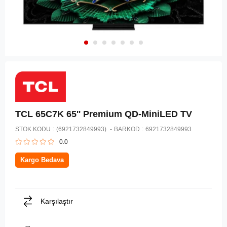
TCL 65C7K 65'' Premium QD-MiniLED TV
STOK KODU
(6921732849993)
BARKOD
:
6921732849993
0.0
Kargo Bedava
Karşılaştır