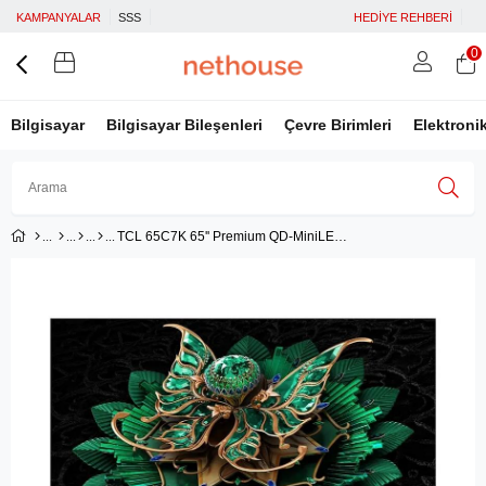
KAMPANYALAR
SSS
HEDİYE REHBERİ
0
Bilgisayar
Bilgisayar Bileşenleri
Çevre Birimleri
Elektroni
TCL 65C7K 65'' Premium QD-MiniLED TV
Üye Girişi
Üye Ol
Facebook İle Bağlan
Google İle Bağlan