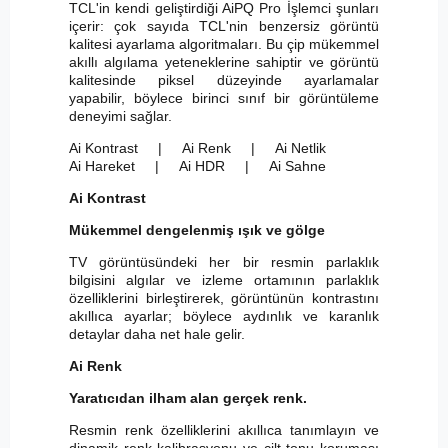
TCL'in kendi geliştirdiği AiPQ Pro İşlemci şunları
içerir: çok sayıda TCL'nin benzersiz görüntü
kalitesi ayarlama algoritmaları. Bu çip mükemmel
akıllı algılama yeteneklerine sahiptir ve görüntü
kalitesinde piksel düzeyinde ayarlamalar
yapabilir, böylece birinci sınıf bir görüntüleme
deneyimi sağlar.
Ai Kontrast | Ai Renk | Ai Netlik
Ai Hareket | Ai HDR | Ai Sahne
Ai Kontrast
Mükemmel dengelenmiş ışık ve gölge
TV görüntüsündeki her bir resmin parlaklık
bilgisini algılar ve izleme ortamının parlaklık
özelliklerini birleştirerek, görüntünün kontrastını
akıllıca ayarlar; böylece aydınlık ve karanlık
detaylar daha net hale gelir.
Ai Renk
Yaratıcıdan ilham alan gerçek renk.
Resmin renk özelliklerini akıllıca tanımlayın ve
dinamik renk kalibrasyonu ve cilt tonu koruması