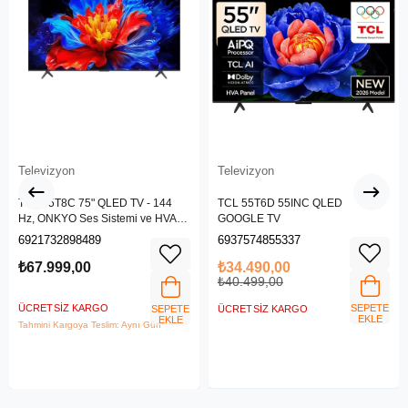
Televizyon
Televizyon
TCL 75T8C 75" QLED TV - 144
TCL 55T6D 55INC QLED
Hz, ONKYO Ses Sistemi ve HVA
GOOGLE TV
Panel
6921732898489
6937574855337
₺67.999,00
₺34.490,00
₺40.499,00
ÜCRETSIZ KARGO
SEPETE
SEPETE
ÜCRETSIZ KARGO
EKLE
EKLE
Tahmini Kargoya Teslim: Aynı Gün