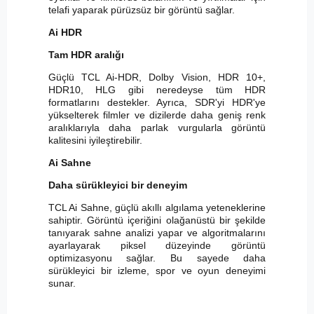
telafi yaparak pürüzsüz bir görüntü sağlar.
Ai HDR
Tam HDR aralığı
Güçlü TCL Ai-HDR, Dolby Vision, HDR 10+,
HDR10, HLG gibi neredeyse tüm HDR
formatlarını destekler. Ayrıca, SDR'yi HDR'ye
yükselterek filmler ve dizilerde daha geniş renk
aralıklarıyla daha parlak vurgularla görüntü
kalitesini iyileştirebilir.
Ai Sahne
Daha sürükleyici bir deneyim
TCL Ai Sahne, güçlü akıllı algılama yeteneklerine
sahiptir. Görüntü içeriğini olağanüstü bir şekilde
tanıyarak sahne analizi yapar ve algoritmalarını
ayarlayarak piksel düzeyinde görüntü
optimizasyonu sağlar. Bu sayede daha
sürükleyici bir izleme, spor ve oyun deneyimi
sunar.