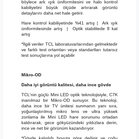
böylece ark ışık üniformitesini ve halo kontrol
kabiliyetini büyük ölçüde artırarak görüntü
detaylarını daha net hale getirir.
Hare kontrol kabiliyetinde %41 artış | Ark ışık
üniformitesinde artış | Optik stabilitede 8 kat
artış
*İlgili veriler TCL laboratuvarlarından gelmektedir
ve farklı test ortamları veya standartları tutarsız
test sonuçlarına yol açabilir
Mikro-OD
Daha iyi görüntü kalitesi, daha ince gövde
TCL'nin güçlü Mini LED optik teknolojisiyle, C7K
inanılmaz bir Mikro-OD sunuyor. Bu teknoloji,
daha ince bir TV ünitesi sunmanın yanı sıra,
yoğunlaştırılmış mikro lens ve ultra yüksek
zonlama ile Mini LED hare sorununu ortadan
kaldırarak, gece gökyüzündeki yıldızlara derin,
ince ve net bir görünüm kazandırıyor.
*Gövde kalınlığı boyuta göre değişir ve çoğu