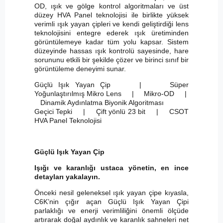
OD, ışık ve gölge kontrol algoritmaları ve üst
düzey HVA Panel teknolojisi ile birlikte yüksek
verimli ışık yayan çipleri ve kendi geliştirdiği lens
teknolojisini entegre ederek ışık üretiminden
görüntülemeye kadar tüm yolu kapsar. Sistem
düzeyinde hassas ışık kontrolü sayesinde, hare
sorununu etkili bir şekilde çözer ve birinci sınıf bir
görüntüleme deneyimi sunar.
Güçlü Işık Yayan Çip | Süper
Yoğunlaştırılmış Mikro Lens | Mikro-OD |
Dinamik Aydınlatma Biyonik Algoritması
Geçici Tepki | Çift yönlü 23 bit | CSOT
HVA Panel Teknolojisi
Güçlü Işık Yayan Çip
Işığı ve karanlığı ustaca yönetin, en ince
detayları yakalayın.
Önceki nesil geleneksel ışık yayan çipe kıyasla,
C6K’nin çığır açan Güçlü Işık Yayan Çipi
parlaklığı ve enerji verimliliğini önemli ölçüde
artırarak doğal aydınlık ve karanlık sahneleri net