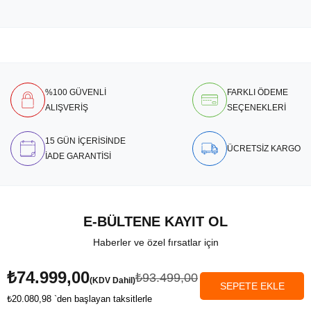
%100 GÜVENLİ
FARKLI ÖDEME
ALIŞVERİŞ
SEÇENEKLERİ
15 GÜN İÇERİSİNDE
ÜCRETSİZ KARGO
İADE GARANTİSİ
E-BÜLTENE KAYIT OL
Haberler ve özel fırsatlar için
₺74.999,00
₺93.499,00
(KDV Dahil)
₺20.080,98
`den başlayan taksitlerle
Anasayfa
Favorilerim
Sepetim
Üye Girişi