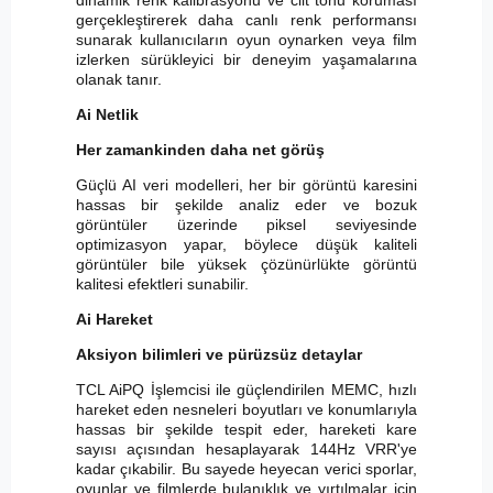
gerçekleştirerek daha canlı renk performansı
sunarak kullanıcıların oyun oynarken veya film
izlerken sürükleyici bir deneyim yaşamalarına
olanak tanır.
Ai Netlik
Her zamankinden daha net görüş
Güçlü AI veri modelleri, her bir görüntü karesini
hassas bir şekilde analiz eder ve bozuk
görüntüler üzerinde piksel seviyesinde
optimizasyon yapar, böylece düşük kaliteli
görüntüler bile yüksek çözünürlükte görüntü
kalitesi efektleri sunabilir.
Ai Hareket
Aksiyon bilimleri ve pürüzsüz detaylar
TCL AiPQ İşlemcisi ile güçlendirilen MEMC, hızlı
hareket eden nesneleri boyutları ve konumlarıyla
hassas bir şekilde tespit eder, hareketi kare
sayısı açısından hesaplayarak 144Hz VRR'ye
kadar çıkabilir. Bu sayede heyecan verici sporlar,
oyunlar ve filmlerde bulanıklık ve yırtılmalar için