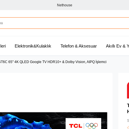
Nethouse
leri
Elektronik&Kulaklık
Telefon & Aksesuar
Akıllı Ev &
T6C 65'' 4K QLED Google TV HDR10+ & Dolby Vision, AIPQ İşlemci
S