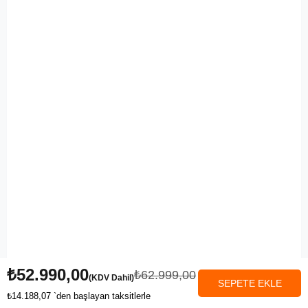
₺52.990,00
₺62.999,00
(KDV Dahil)
₺14.188,07
`den başlayan taksitlerle
Anasayfa
Favorilerim
Sepetim
Üye Girişi