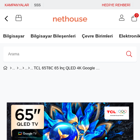
KAMPANYALAR
SSS
HEDİYE REHBERİ
0
Bilgisayar
Bilgisayar Bileşenleri
Çevre Birimleri
Elektroni
TCL 65T8C 65 İnç QLED 4K Google TV – 144Hz Yenileme Hızı, HDR10+ & Dolby Vision IQ Destekli Akıllı Televizyon
Üye Girişi
Üye Ol
Facebook İle Bağlan
Google İle Bağlan