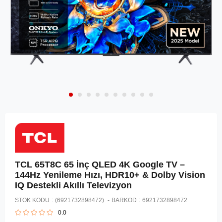
TCL 65T8C 65 İnç QLED 4K Google TV –
144Hz Yenileme Hızı, HDR10+ & Dolby Vision
IQ Destekli Akıllı Televizyon
STOK KODU
(6921732898472)
BARKOD
:
6921732898472
0.0