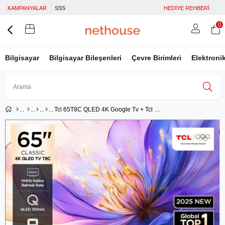
KAMPANYALAR
SSS
HEDİYE REHBERİ
0
Bilgisayar
Bilgisayar Bileşenleri
Çevre Birimleri
Elektroni
Tcl 65T8C QLED 4K Google Tv + Tcl Q85H Soundbar
Üye Girişi
Üye Ol
Facebook İle Bağlan
Google İle Bağlan