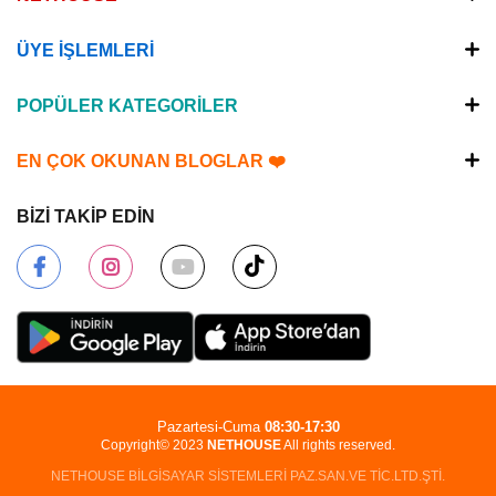
ÜYE İŞLEMLERİ
POPÜLER KATEGORİLER
EN ÇOK OKUNAN BLOGLAR ❤️
BİZİ TAKİP EDİN
Pazartesi-Cuma
08:30-17:30
Copyright© 2023
NETHOUSE
All rights reserved.
NETHOUSE BİLGİSAYAR SİSTEMLERİ PAZ.SAN.VE TİC.LTD.ŞTİ.