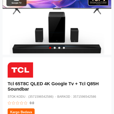
Tcl 65T8C QLED 4K Google Tv + Tcl Q85H
Soundbar
STOK KODU
(3571596542586)
BARKOD
:
3571596542586
0.0
Kargo Bedava