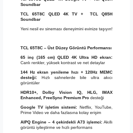
Soundbar
TCL 65T8C QLED 4K TV + TCL Q85H
Soundbar
Yeni nesil ev sineması deneyimini evinize taşıyın!
TCL 65T8C – Üst Düzey Görüntü Performansı
65 inç (165 cm) QLED 4K Ultra HD ekran:
Canlı renkler, yüksek kontrast ve net detaylar
144 Hz ekran yenileme hızı + 120Hz MEMC
desteği:
Hızlı sahnelerde bile ultra akıcı
görüntüler
HDR10+, Dolby Vision IQ, HLG, IMAX
Enhanced, FreeSync Premium Pro
desteği
Google TV işletim sistemi:
Netflix, YouTube,
Prime Video ve daha fazlasına kolay erişim
AIPQ Engine – 4 çekirdekli A73 işlemci:
Akıllı
görüntü iyileştirme ve hızlı performans