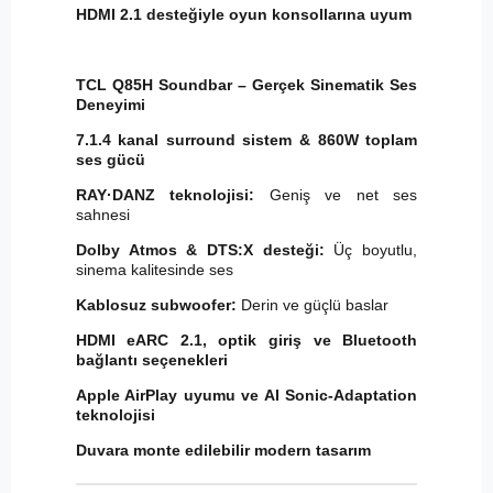
HDMI 2.1 desteğiyle oyun konsollarına uyum
TCL Q85H Soundbar – Gerçek Sinematik Ses
Deneyimi
7.1.4 kanal surround sistem & 860W toplam
ses gücü
RAY·DANZ teknolojisi:
Geniş ve net ses
sahnesi
Dolby Atmos & DTS:X desteği:
Üç boyutlu,
sinema kalitesinde ses
Kablosuz subwoofer:
Derin ve güçlü baslar
HDMI eARC 2.1, optik giriş ve Bluetooth
bağlantı seçenekleri
Apple AirPlay uyumu ve AI Sonic-Adaptation
teknolojisi
Duvara monte edilebilir modern tasarım