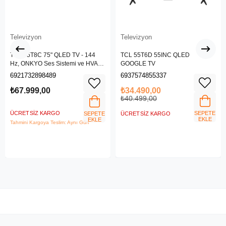
Televizyon
Televizyon
TCL 75T8C 75" QLED TV - 144
TCL 55T6D 55INC QLED
Hz, ONKYO Ses Sistemi ve HVA
GOOGLE TV
Panel
6921732898489
6937574855337
₺67.999,00
₺34.490,00
₺40.499,00
ÜCRETSIZ KARGO
SEPETE
SEPETE
ÜCRETSIZ KARGO
EKLE
EKLE
Tahmini Kargoya Teslim: Aynı Gün