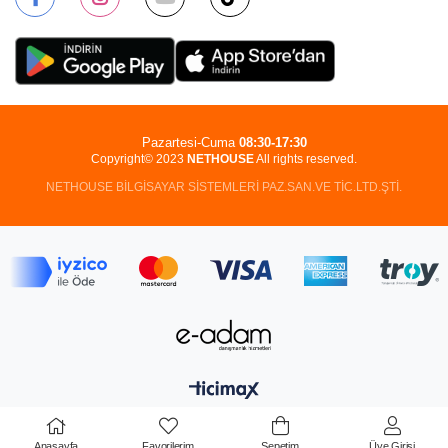
Pazartesi-Cuma
08:30-17:30
Copyright© 2023
NETHOUSE
All rights reserved.
NETHOUSE BİLGİSAYAR SİSTEMLERİ PAZ.SAN.VE TİC.LTD.ŞTİ.
Anasayfa
Favorilerim
Sepetim
Üye Girişi