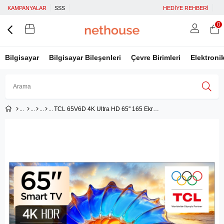
KAMPANYALAR
SSS
HEDİYE REHBERİ
0
Bilgisayar
Bilgisayar Bileşenleri
Çevre Birimleri
Elektroni
TCL 65V6D 4K Ultra HD 65'' 165 Ekran Uydu Alıcılı Google Smart LED TV
Üye Girişi
Üye Ol
Facebook İle Bağlan
Google İle Bağlan