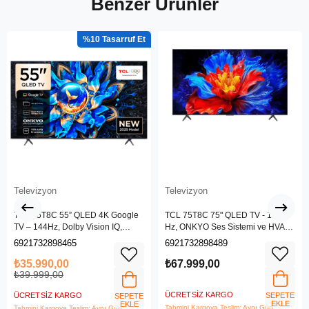
Benzer Ürünler
%10
Televizyon
Televizyon
TCL 55T8C 55” QLED 4K Google
TCL 75T8C 75" QLED TV - 144
TV – 144Hz, Dolby Vision IQ,
Hz, ONKYO Ses Sistemi ve HVA
HDR10+
Panel
6921732898465
6921732898489
₺35.990,00
₺67.999,00
₺39.999,00
ÜCRETSIZ KARGO
ÜCRETSIZ KARGO
SEPETE
SEPETE
EKLE
EKLE
Tahmini Kargoya Teslim: Aynı Gün
Tahmini Kargoya Teslim: Aynı Gün