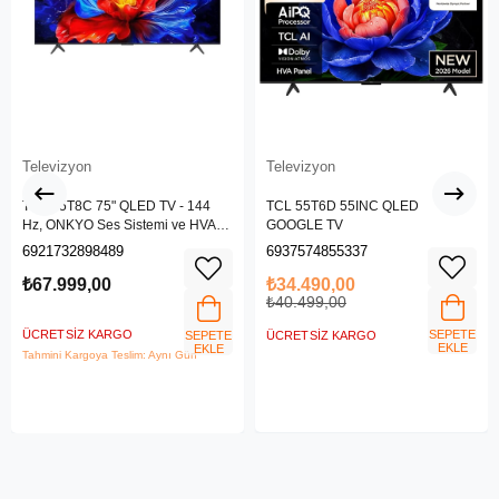
Televizyon
Televizyon
TCL 75T8C 75" QLED TV - 144
TCL 55T6D 55INC QLED
Hz, ONKYO Ses Sistemi ve HVA
GOOGLE TV
Panel
6921732898489
6937574855337
₺67.999,00
₺34.490,00
₺40.499,00
ÜCRETSIZ KARGO
SEPETE
SEPETE
ÜCRETSIZ KARGO
EKLE
EKLE
Tahmini Kargoya Teslim: Aynı Gün