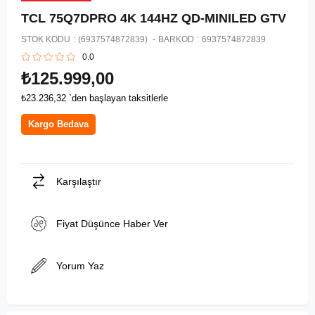
TCL 75Q7DPRO 4K 144HZ QD-MINILED GTV
STOK KODU
(6937574872839)
BARKOD
:
6937574872839
0.0
₺125.999,00
₺23.236,32
`den başlayan taksitlerle
Kargo Bedava
Karşılaştır
Fiyat Düşünce Haber Ver
Yorum Yaz