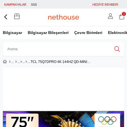
KAMPANYALAR
SSS
HEDİYE REHBERİ
0
Bilgisayar
Bilgisayar Bileşenleri
Çevre Birimleri
Elektroni
TCL 75Q7DPRO 4K 144HZ QD-MINILED GTV
Üye Girişi
Üye Ol
Facebook İle Bağlan
Google İle Bağlan