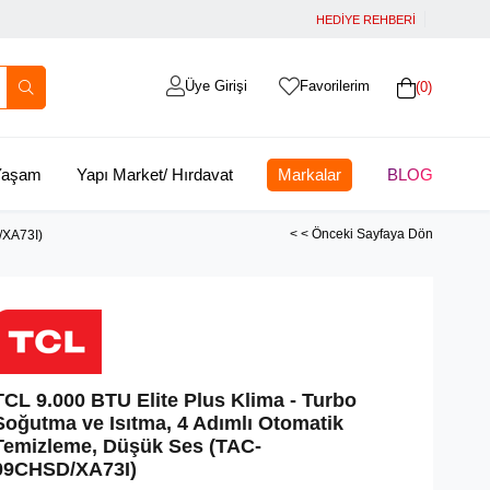
HEDİYE REHBERİ
Üye Girişi
Favorilerim
0
 Yaşam
Yapı Market/ Hırdavat
Markalar
BLOG
< < Önceki Sayfaya Dön
/XA73I)
TCL 9.000 BTU Elite Plus Klima - Turbo
Soğutma ve Isıtma, 4 Adımlı Otomatik
Temizleme, Düşük Ses (TAC-
09CHSD/XA73I)