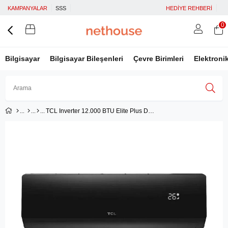
KAMPANYALAR
SSS
HEDİYE REHBERİ
0
Bilgisayar
Bilgisayar Bileşenleri
Çevre Birimleri
Elektroni
TCL Inverter 12.000 BTU Elite Plus Duvar Tipi Klima – Yapay Zeka, Hızlı Soğutma, 3D Hava Dağılımı (TAC-12CHSD/XA82I)
Üye Girişi
Üye Ol
Facebook İle Bağlan
Google İle Bağlan