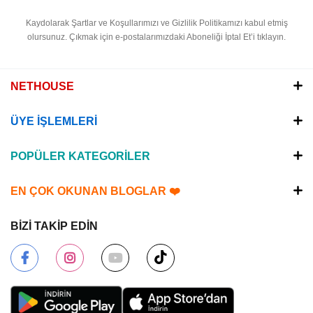
Kaydolarak Şartlar ve Koşullarımızı ve Gizlilik Politikamızı kabul etmiş
olursunuz.
Çıkmak için e-postalarımızdaki Aboneliği İptal Et’i tıklayın.
NETHOUSE
ÜYE İŞLEMLERİ
POPÜLER KATEGORİLER
EN ÇOK OKUNAN BLOGLAR ❤️
BİZİ TAKİP EDİN