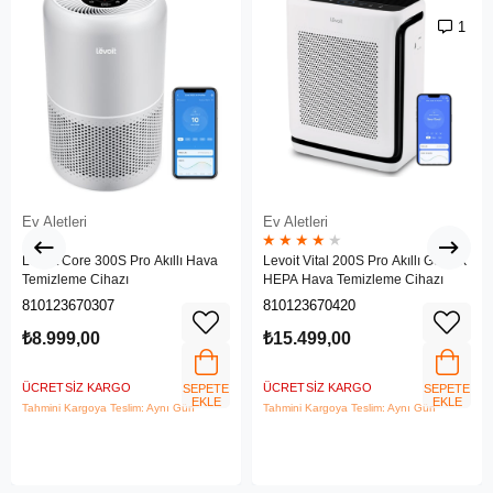
1
Ev Aletleri
Ev Aletleri
★
★
★
★
★
Levoit Core 300S Pro Akıllı Hava
Levoit Vital 200S Pro Akıllı Gerçek
Temizleme Cihazı
HEPA Hava Temizleme Cihazı
810123670307
810123670420
₺8.999,00
₺15.499,00
ÜCRETSIZ KARGO
ÜCRETSIZ KARGO
SEPETE
SEPETE
EKLE
EKLE
Tahmini Kargoya Teslim: Aynı Gün
Tahmini Kargoya Teslim: Aynı Gün