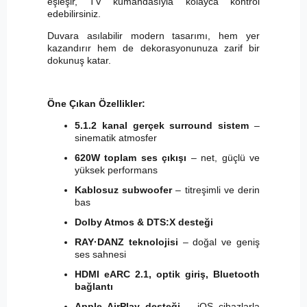
eşleşir, TV kumandasıyla kolayca kontrol
edebilirsiniz.
Duvara asılabilir modern tasarımı, hem yer
kazandırır hem de dekorasyonunuza zarif bir
dokunuş katar.
Öne Çıkan Özellikler:
5.1.2 kanal gerçek surround sistem
–
sinematik atmosfer
620W toplam ses çıkışı
– net, güçlü ve
yüksek performans
Kablosuz subwoofer
– titreşimli ve derin
bas
Dolby Atmos & DTS:X desteği
RAY·DANZ teknolojisi
– doğal ve geniş
ses sahnesi
HDMI eARC 2.1, optik giriş, Bluetooth
bağlantı
Apple AirPlay desteği
– iOS cihazlarla