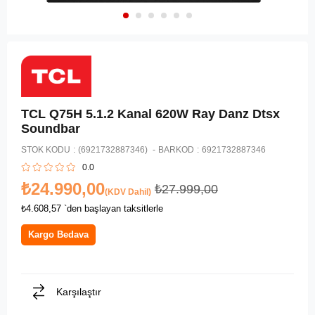
TCL Q75H 5.1.2 Kanal 620W Ray Danz Dtsx
Soundbar
STOK KODU
(6921732887346)
BARKOD
:
6921732887346
0.0
₺24.990,00
₺27.999,00
(KDV Dahil)
₺4.608,57
`den başlayan taksitlerle
Kargo Bedava
Karşılaştır