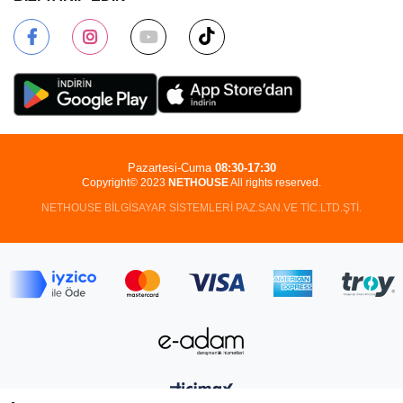
Pazartesi-Cuma
08:30-17:30
Copyright© 2023
NETHOUSE
All rights reserved.
NETHOUSE BİLGİSAYAR SİSTEMLERİ PAZ.SAN.VE TİC.LTD.ŞTİ.