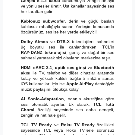
Gerçek 5.1.2 kanal
kurulumuyla zengin detaylı
ve yönlü sesler üretir. Üst kanallar sayesinde ses
her taraftan gelir.
Kablosuz subwoofer
, derin ve güçlü basları
kablosuz rahatlığıyla sunar. Yerleşim konusunda
özgürsünüz, ses ise her yerde etkileyici!
Dolby Atmos
ve
DTS:X
teknolojileri, sahneleri
üç boyutlu ses ile canlandırırken; TCL’in
RAY·DANZ teknolojisi
, geniş ve doğal bir ses
sahnesi yaratarak sizi olayların merkezine taşır.
HDMI eARC 2.1
,
optik ses girişi
ve
Bluetooth
akışı
ile TV, telefon ve diğer cihazlar arasında
kolay ve yüksek kaliteli bağlantı imkânı sunar.
iOS kullanıcıları için ise
Apple AirPlay
desteğiyle
müzik paylaşımı oldukça kolay.
AI Sonic-Adaptation
, odanın akustiğine göre
sesi otomatik ayarlar. Ek olarak,
TCL Tutti
Choral
özelliği sayesinde ses daha dengeli,
zengin ve net hale gelir.
TCL TV Ready
ve
Roku TV Ready
özellikleri
sayesinde TCL veya Roku TV'lerle sorunsuz