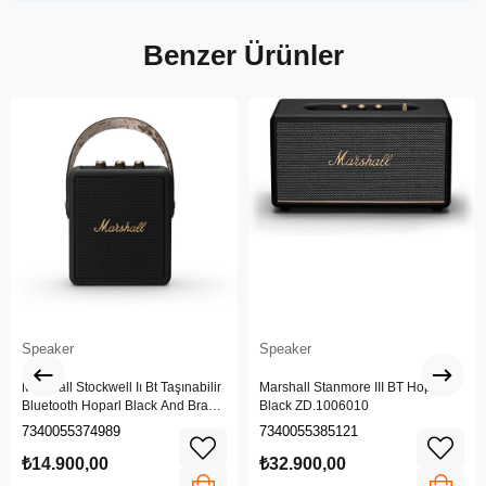
Benzer Ürünler
Speaker
Speaker
Marshall Stockwell Iı Bt Taşınabilir
Marshall Stanmore III BT Hoparlör
Bluetooth Hoparl Black And Brass
Black ZD.1006010
Zd.1005544
7340055374989
7340055385121
₺14.900,00
₺32.900,00