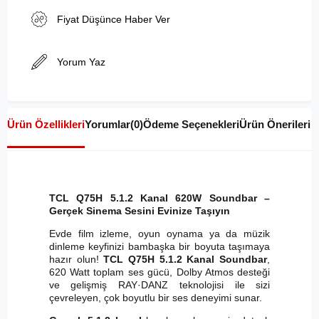
Fiyat Düşünce Haber Ver
Yorum Yaz
Ürün Özellikleri
Yorumlar
(0)
Ödeme Seçenekleri
Ürün Önerileri
TCL Q75H 5.1.2 Kanal 620W Soundbar –
Gerçek Sinema Sesini Evinize Taşıyın
Evde film izleme, oyun oynama ya da müzik
dinleme keyfinizi bambaşka bir boyuta taşımaya
hazır olun!
TCL Q75H 5.1.2 Kanal Soundbar
,
620 Watt toplam ses gücü, Dolby Atmos desteği
ve gelişmiş RAY·DANZ teknolojisi ile sizi
çevreleyen, çok boyutlu bir ses deneyimi sunar.