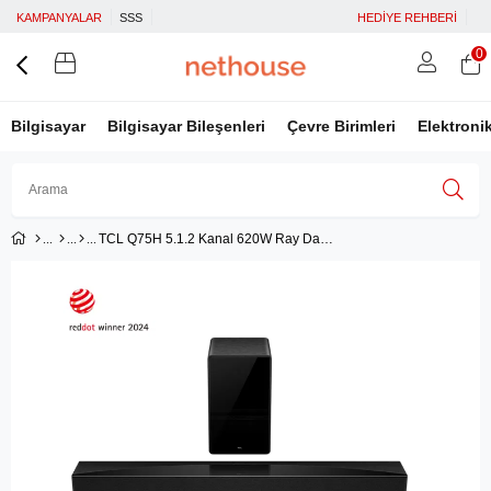
KAMPANYALAR
SSS
HEDİYE REHBERİ
0
Bilgisayar
Bilgisayar Bileşenleri
Çevre Birimleri
Elektroni
TCL Q75H 5.1.2 Kanal 620W Ray Danz Dtsx Soundbar
Üye Girişi
Üye Ol
Facebook İle Bağlan
Google İle Bağlan