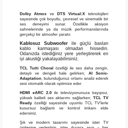
Dolby Atmos
ve
DTS Virtual:X
teknolojileri
sayesinde çok boyutlu, çevresel ve sinematik bir
ses deneyimi sunar. Özellikle aksiyon
sahnelerinde ya da müzik performanslarında
gerçekçi bir atmosfer yaratır.
Kablosuz Subwoofer
ile güçlü basları
kablo karmaşası olmadan hissedin.
Odanızda istediğiniz yere yerleştirerek en
iyi akustiği yakalayabilirsiniz.
TCL Tutti Choral
özelliği ile ses daha zengin,
detaylı ve dengeli hale gelirken;
AI Sonic-
Adaptation
, bulunduğunuz ortamı analiz ederek
sesi otomatik olarak optimize eder.
HDMI eARC 2.0
ile televizyonunuza kayıpsız,
yüksek kaliteli ses aktarımı sağlarken;
TCL TV
Ready
özelliği sayesinde uyumlu TCL TV’lerle
kusursuz bağlantı ve kontrol imkanı elde
edersiniz.
Şık ve modern tasarımı sayesinde ister TV
ünitesine yerleştirin, ister duvara asın – her