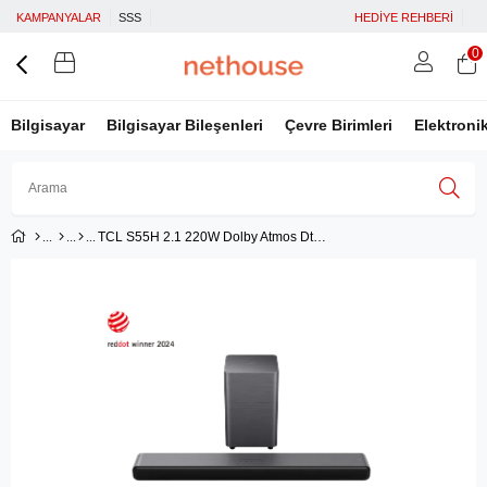
KAMPANYALAR
SSS
HEDİYE REHBERİ
0
Bilgisayar
Bilgisayar Bileşenleri
Çevre Birimleri
Elektroni
TCL S55H 2.1 220W Dolby Atmos Dts Virtual:x Soundbar
Üye Girişi
Üye Ol
Facebook İle Bağlan
Google İle Bağlan