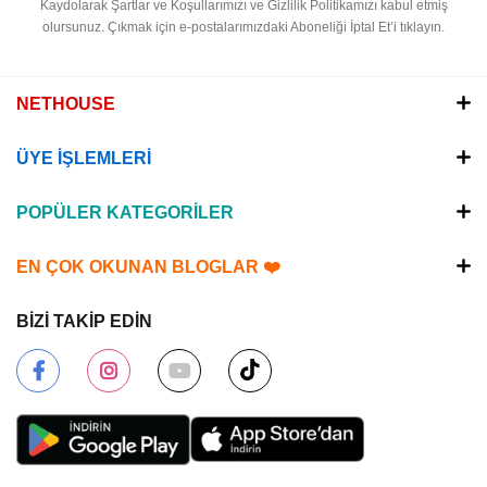
Kaydolarak Şartlar ve Koşullarımızı ve Gizlilik Politikamızı kabul etmiş
olursunuz.
Çıkmak için e-postalarımızdaki Aboneliği İptal Et’i tıklayın.
NETHOUSE
ÜYE İŞLEMLERİ
POPÜLER KATEGORİLER
EN ÇOK OKUNAN BLOGLAR ❤️
BİZİ TAKİP EDİN