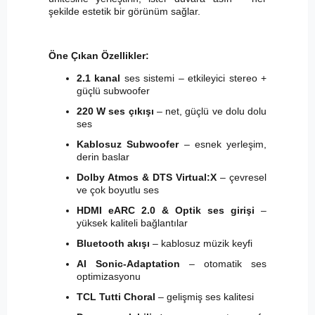
şekilde estetik bir görünüm sağlar.
Öne Çıkan Özellikler:
2.1 kanal
ses sistemi – etkileyici stereo +
güçlü subwoofer
220 W ses çıkışı
– net, güçlü ve dolu dolu
ses
Kablosuz Subwoofer
– esnek yerleşim,
derin baslar
Dolby Atmos & DTS Virtual:X
– çevresel
ve çok boyutlu ses
HDMI eARC 2.0 & Optik ses girişi
–
yüksek kaliteli bağlantılar
Bluetooth akışı
– kablosuz müzik keyfi
AI Sonic-Adaptation
– otomatik ses
optimizasyonu
TCL Tutti Choral
– gelişmiş ses kalitesi