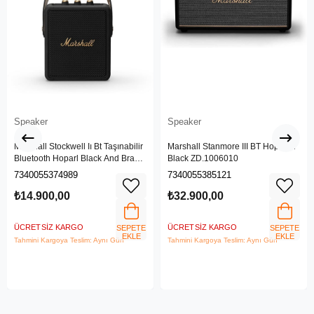
Speaker
Speaker
Marshall Stockwell Iı Bt Taşınabilir
Marshall Stanmore III BT Hoparlör
Bluetooth Hoparl Black And Brass
Black ZD.1006010
Zd.1005544
7340055374989
7340055385121
₺14.900,00
₺32.900,00
ÜCRETSIZ KARGO
ÜCRETSIZ KARGO
SEPETE
SEPETE
EKLE
EKLE
Tahmini Kargoya Teslim: Aynı Gün
Tahmini Kargoya Teslim: Aynı Gün