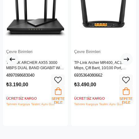
Çevre Birimleri
Çevre Birimleri
TP-LINK ARCHER AX55 3000
TP-Link Archer MR400, AC1200
MBPS DUAL BAND GIGABIT Wi-Fi
Mbps, Çift Bant, 10/100 Port,
6 ROUTER
4G/3G SIM Yuvası, Kablosuz 4G
4897098683040
6935364080662
LTE Router
₺3.190,00
₺3.490,00
ÜCRETSIZ KARGO
ÜCRETSIZ KARGO
SEPETE
SEPETE
EKLE
EKLE
Tahmini Kargoya Teslim: Aynı Gün
Tahmini Kargoya Teslim: Aynı Gün