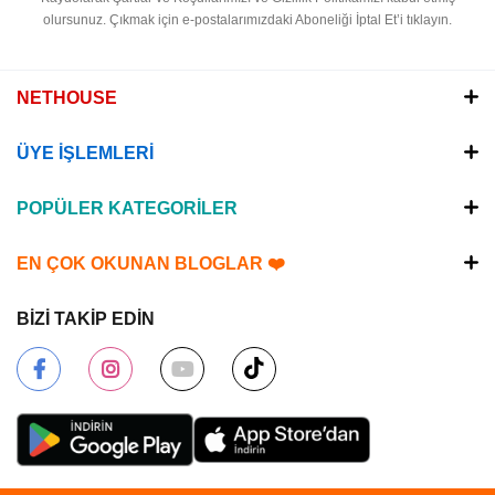
olursunuz.
Çıkmak için e-postalarımızdaki Aboneliği İptal Et’i tıklayın.
NETHOUSE
ÜYE İŞLEMLERİ
POPÜLER KATEGORİLER
EN ÇOK OKUNAN BLOGLAR ❤️
BİZİ TAKİP EDİN