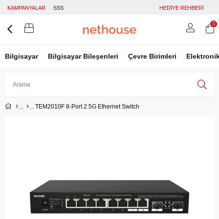
KAMPANYALAR
SSS
HEDİYE REHBERİ
0
Bilgisayar
Bilgisayar Bileşenleri
Çevre Birimleri
Elektroni
TEM2010F 8-Port 2.5G Ethernet Switch
Üye Girişi
Üye Ol
Facebook İle Bağlan
Google İle Bağlan