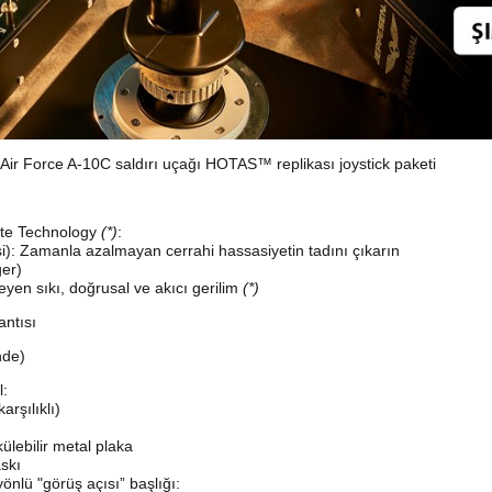
rce A-10C saldırı uçağı HOTAS™ replikası joystick paketi
Rate Technology
(*)
:
i): Zamanla azalmayan cerrahi hassasiyetin tadını çıkarın
er)
yen sıkı, doğrusal ve akıcı gerilim
(*)
antısı
nde)
l:
şılıklı)
ülebilir metal plaka
skı
nlü "görüş açısı” başlığı: