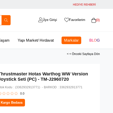
HEDİYE REHBERİ
Üye Girişi
Favorilerim
0
 Yaşam
Yapı Market/ Hırdavat
Markalar
BLOG
< < Önceki Sayfaya Dön
Thrustmaster Hotas Warthog WW Version
Joystick Seti (PC) - TM-J2960720
tok Kodu
(3362932913771)
BARKOD
:
3362932913771
0.0
Kargo Bedava