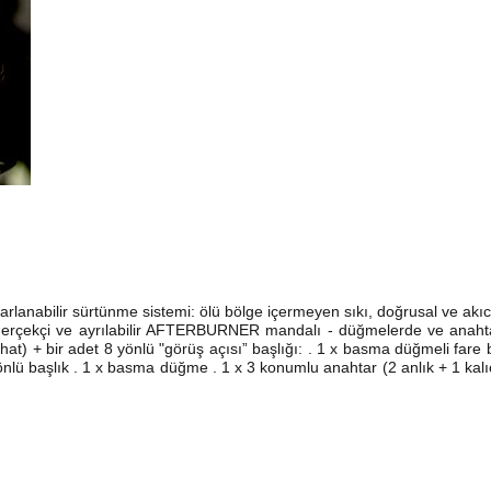
yarlanabilir sürtünme sistemi: ölü bölge içermeyen sıkı, doğrusal ve akıcı 
i gerçekçi ve ayrılabilir AFTERBURNER mandalı - düğmelerde ve anaht
at) + bir adet 8 yönlü "görüş açısı” başlığı: . 1 x basma düğmeli fare b
nlü başlık . 1 x basma düğme . 1 x 3 konumlu anahtar (2 anlık + 1 kalıcı