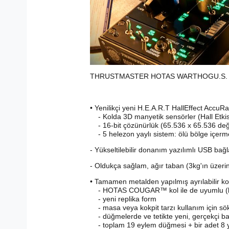
THRUSTMASTER HOTAS WARTHOGU.S. Air Fo
• Yenilikçi yeni H.E.A.R.T HallEffect Accu
- Kolda 3D manyetik sensörler (Hall Etkis
- 16-bit çözünürlük (65.536 x 65.536 değ
- 5 helezon yaylı sistem: ölü bölge içerme
- Yükseltilebilir donanım yazılımlı USB bağl
- Oldukça sağlam, ağır taban (3kg'ın üzeri
• Tamamen metalden yapılmış ayrılabilir ko
- HOTAS COUGAR™ kol ile de uyumlu (kar
- yeni replika form
- masa veya kokpit tarzı kullanım için sök
- düğmelerde ve tetikte yeni, gerçekçi ba
- toplam 19 eylem düğmesi + bir adet 8 yö