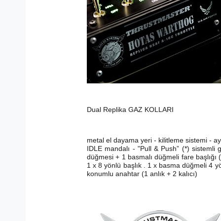
Dual Replika GAZ KOLLARI
metal el dayama yeri - kilitleme sistemi - a
IDLE mandalı - "Pull & Push” (*) sisteml
düğmesi + 1 basmalı düğmeli fare başlığı (h
1 x 8 yönlü başlık . 1 x basma düğmeli 4 yö
konumlu anahtar (1 anlık + 2 kalıcı)