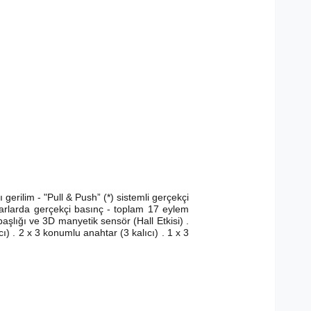
gerilim - "Pull & Push” (*) sistemli gerçekçi
arlarda gerçekçi basınç - toplam 17 eylem
aşlığı ve 3D manyetik sensör (Hall Etkisi) .
) . 2 x 3 konumlu anahtar (3 kalıcı) . 1 x 3