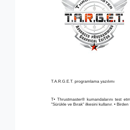
T.A.R.G.E.T. programlama yazılımı
T• Thrustmaster® kumandalarını test
"Sürükle ve Bırak" ilkesini kullanır. • Bird