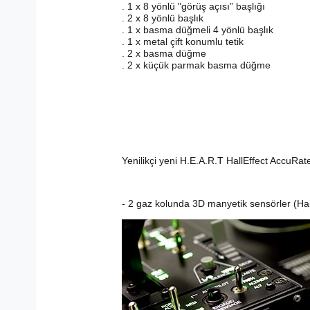
. 1 x 8 yönlü "görüş açısı” başlığı
. 2 x 8 yönlü başlık
. 1 x basma düğmeli 4 yönlü başlık
. 1 x metal çift konumlu tetik
. 2 x basma düğme
. 2 x küçük parmak basma düğme
Yenilikçi yeni H.E.A.R.T HallEffect AccuRa
- 2 gaz kolunda 3D manyetik sensörler (Hal