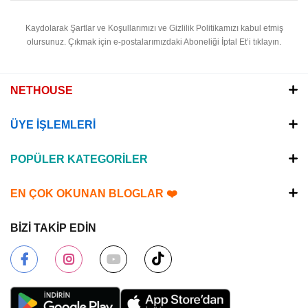
Kaydolarak Şartlar ve Koşullarımızı ve Gizlilik Politikamızı kabul etmiş
olursunuz.
Çıkmak için e-postalarımızdaki Aboneliği İptal Et’i tıklayın.
NETHOUSE
ÜYE İŞLEMLERİ
POPÜLER KATEGORİLER
EN ÇOK OKUNAN BLOGLAR ❤️
BİZİ TAKİP EDİN