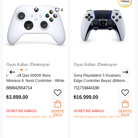
4
Oyun Kolları /Direksiyon
Oyun Kolları /Direksiyon
★
★
★
★
★
Microsoft Qas-00009 Xbox
Sony Playstation 5 Dualsense
Wireless 9. Nesil Controller - White
Edge Controller Beyaz (Bilkom
Garantili)
889842654714
711719444190
₺3.899,00
₺16.999,00
ÜCRETSIZ KARGO
ÜCRETSIZ KARGO
SEPETE
SEPETE
EKLE
EKLE
Tahmini Kargoya Teslim: Aynı Gün
Tahmini Kargoya Teslim: Aynı Gün