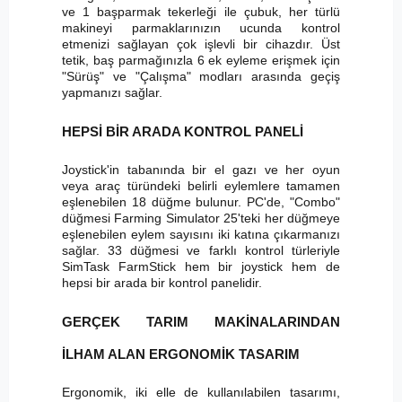
ve 1 başparmak tekerleği ile çubuk, her türlü
makineyi parmaklarınızın ucunda kontrol
etmenizi sağlayan çok işlevli bir cihazdır. Üst
tetik, baş parmağınızla 6 ek eyleme erişmek için
"Sürüş" ve "Çalışma" modları arasında geçiş
yapmanızı sağlar.
HEPSİ BİR ARADA KONTROL PANELİ
Joystick'in tabanında bir el gazı ve her oyun
veya araç türündeki belirli eylemlere tamamen
eşlenebilen 18 düğme bulunur. PC'de, "Combo"
düğmesi Farming Simulator 25'teki her düğmeye
eşlenebilen eylem sayısını iki katına çıkarmanızı
sağlar. 33 düğmesi ve farklı kontrol türleriyle
SimTask FarmStick hem bir joystick hem de
hepsi bir arada bir kontrol panelidir.
GERÇEK TARIM MAKİNALARINDAN
İLHAM ALAN ERGONOMİK TASARIM
Ergonomik, iki elle de kullanılabilen tasarımı,