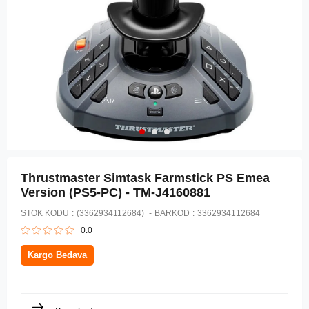
Thrustmaster Simtask Farmstick PS Emea
Version (PS5-PC) - TM-J4160881
STOK KODU
(3362934112684)
BARKOD
:
3362934112684
0.0
Kargo Bedava