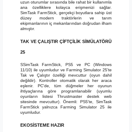
uzun oturumlar sırasında bile rahat bir kullanımla
ana özelliklere kolayca erişmenizi sağlar.
SimTask FarmStick, gerçekçi boyutlara sahip üst
düzey modern traktörlerin ve tarım
ekipmanlarının iç mekanlarından doğrudan ilham
almıştır.
TAK VE ÇALIŞTIR ÇİFTÇİLİK SİMÜLATÖRÜ
25
SSimTask FarmStick, PS5 ve PC (Windows
11/10) ile uyumludur ve Farming Simulator 25'te
Tak ve Çalıştır özelliği mevcuttur (oyun dahil
değildir). Kontroller otomatik olarak her araca
eşlenir. PC'de, tüm düğmeler her oyunun
ihtiyaçlarına göre programlanabilir (uyumlu
oyunların listesi Thrustmaster destek web
sitesinde mevcuttur). Önemli: PS5'te, SimTask
FarmStick yalnızca Farming Simulator 25 ile
uyumludur.
EKOSİSTEME HAZIR