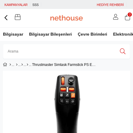
KAMPANYALAR
SSS
HEDİYE REHBERİ
0
Bilgisayar
Bilgisayar Bileşenleri
Çevre Birimleri
Elektroni
Thrustmaster Simtask Farmstick PS Emea Version (PS5-PC) - TM-J4160881
Üye Girişi
Üye Ol
Facebook İle Bağlan
Google İle Bağlan