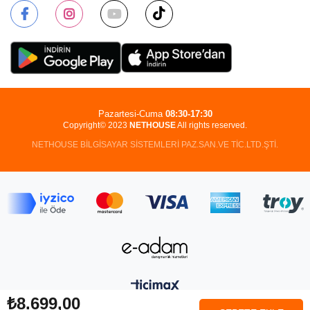
Pazartesi-Cuma
08:30-17:30
Copyright© 2023
NETHOUSE
All rights reserved.
NETHOUSE BİLGİSAYAR SİSTEMLERİ PAZ.SAN.VE TİC.LTD.ŞTİ.
₺8.699,00