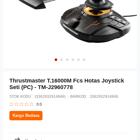
Thrustmaster T.16000M Fcs Hotas Joystick
Seti (PC) - TM-J2960778
STOK KODU
(3362932914846)
BARKOD
:
3362932914846
0.0
Kargo Bedava