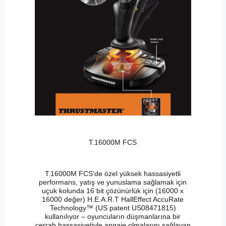
T.16000M FCS
T.16000M FCS'de özel yüksek hassasiyetli
performans, yatış ve yunuslama sağlamak için
uçuk kolunda 16 bit çözünürlük için (16000 x
16000 değer) H.E.A.R.T HallEffect AccuRate
Technology™ (US patent US08471815)
kullanılıyor – oyuncuların düşmanlarına bir
cerrah hassasiyetiyle angaje olmalarını sağlayan