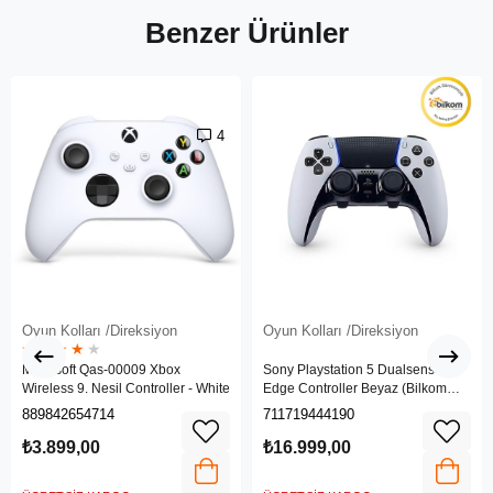
Benzer Ürünler
4
Oyun Kolları /Direksiyon
Oyun Kolları /Direksiyon
★
★
★
★
★
Microsoft Qas-00009 Xbox
Sony Playstation 5 Dualsense
Wireless 9. Nesil Controller - White
Edge Controller Beyaz (Bilkom
Garantili)
889842654714
711719444190
₺3.899,00
₺16.999,00