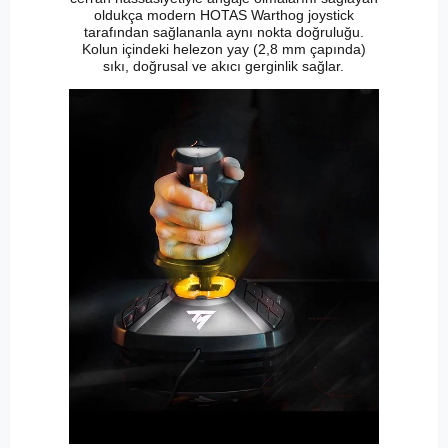
oldukça modern HOTAS Warthog joystick
tarafından sağlananla aynı nokta doğruluğu.
Kolun içindeki helezon yay (2,8 mm çapında)
sıkı, doğrusal ve akıcı gerginlik sağlar.