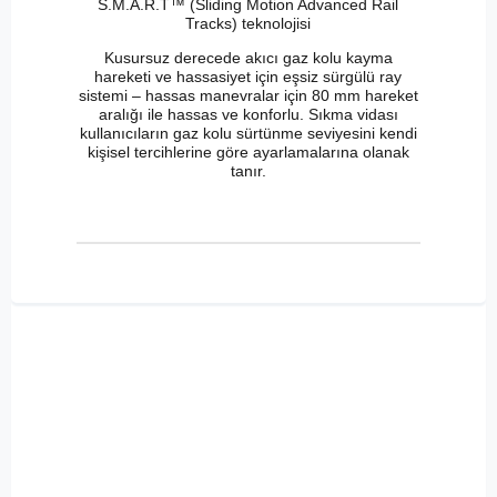
S.M.A.R.T™ (Sliding Motion Advanced Rail
Tracks) teknolojisi
Kusursuz derecede akıcı gaz kolu kayma
hareketi ve hassasiyet için eşsiz sürgülü ray
sistemi – hassas manevralar için 80 mm hareket
aralığı ile hassas ve konforlu. Sıkma vidası
kullanıcıların gaz kolu sürtünme seviyesini kendi
kişisel tercihlerine göre ayarlamalarına olanak
tanır.