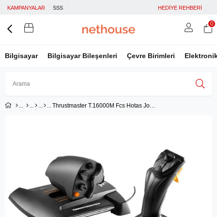
KAMPANYALAR
SSS
HEDİYE REHBERİ
0
Bilgisayar
Bilgisayar Bileşenleri
Çevre Birimleri
Elektroni
Thrustmaster T.16000M Fcs Hotas Joystick Seti (PC) - TM-J2960778
Üye Girişi
Üye Ol
Facebook İle Bağlan
Google İle Bağlan