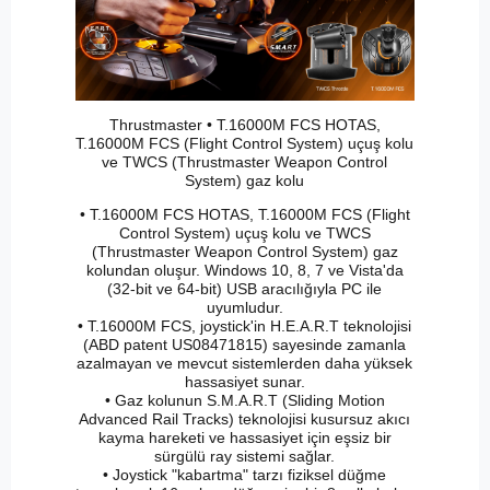
Thrustmaster • T.16000M FCS HOTAS,
T.16000M FCS (Flight Control System) uçuş kolu
ve TWCS (Thrustmaster Weapon Control
System) gaz kolu
• T.16000M FCS HOTAS, T.16000M FCS (Flight
Control System) uçuş kolu ve TWCS
(Thrustmaster Weapon Control System) gaz
kolundan oluşur. Windows 10, 8, 7 ve Vista'da
(32-bit ve 64-bit) USB aracılığıyla PC ile
uyumludur.
• T.16000M FCS, joystick'in H.E.A.R.T teknolojisi
(ABD patent US08471815) sayesinde zamanla
azalmayan ve mevcut sistemlerden daha yüksek
hassasiyet sunar.
• Gaz kolunun S.M.A.R.T (Sliding Motion
Advanced Rail Tracks) teknolojisi kusursuz akıcı
kayma hareketi ve hassasiyet için eşsiz bir
sürgülü ray sistemi sağlar.
• Joystick "kabartma" tarzı fiziksel düğme