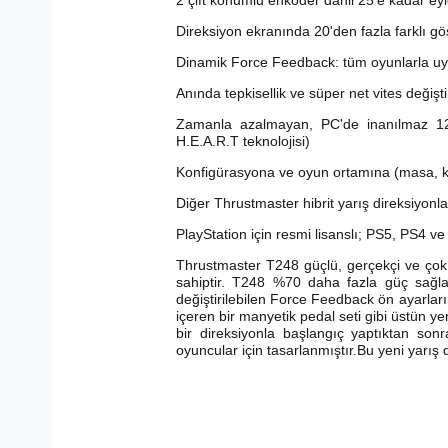
2 çift konumlu enkoder dahil 25'e kadar e
Direksiyon ekranında 20'den fazla farklı gö
Dinamik Force Feedback: tüm oyunlarla uy
Anında tepkisellik ve süper net vites değişti
Zamanla azalmayan, PC'de inanılmaz 12-b
H.E.A.R.T teknolojisi)
Konfigürasyona ve oyun ortamına (masa, ko
Diğer Thrustmaster hibrit yarış direksiyon
PlayStation için resmi lisanslı; PS5, PS4 v
Thrustmaster T248 güçlü, gerçekçi ve çok
sahiptir. T248 %70 daha fazla güç sağlar
değiştirilebilen Force Feedback ön ayarları,
içeren bir manyetik pedal seti gibi üstün y
bir direksiyonla başlangıç yaptıktan sonr
oyuncular için tasarlanmıştır.Bu yeni yarış