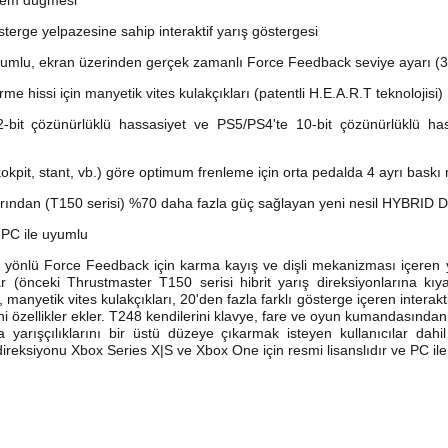
ylem düğmesi
sterge yelpazesine sahip interaktif yarış göstergesi
umlu, ekran üzerinden gerçek zamanlı Force Feedback seviye ayarı (3 
rme hissi için manyetik vites kulakçıkları (patentli H.E.A.R.T teknolojisi)
it çözünürlüklü hassasiyet ve PS5/PS4'te 10-bit çözünürlüklü hassa
kpit, stant, vb.) göre optimum frenleme için orta pedalda 4 ayrı bask
larından (T150 serisi) %70 daha fazla güç sağlayan yeni nesil HYBRID 
e PC ile uyumlu
 yönlü Force Feedback için karma kayış ve dişli mekanizması içeren
 (önceki Thrustmaster T150 serisi hibrit yarış direksiyonlarına kı
 manyetik vites kulakçıkları, 20'den fazla farklı gösterge içeren intera
eni özellikler ekler. T248 kendilerini klavye, fare ve oyun kumandasında
a yarışçılıklarını bir üstü düzeye çıkarmak isteyen kullanıcılar dah
 direksiyonu Xbox Series X|S ve Xbox One için resmi lisanslıdır ve PC il