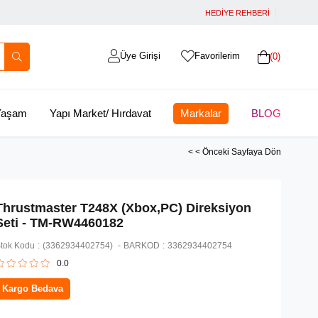
HEDİYE REHBERİ
Üye Girişi
Favorilerim
0
 Yaşam
Yapı Market/ Hırdavat
Markalar
BLOG
< < Önceki Sayfaya Dön
Thrustmaster T248X (Xbox,PC) Direksiyon
Seti - TM-RW4460182
tok Kodu
(3362934402754)
BARKOD
:
3362934402754
0.0
Kargo Bedava