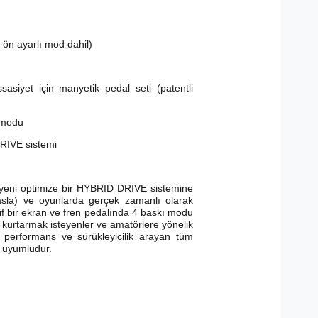
ön ayarlı mod dahil)
siyet için manyetik pedal seti (patentli
ı modu
DRIVE sistemi
 yeni optimize bir HYBRID DRIVE sistemine
yasla) ve oyunlarda gerçek zamanlı olarak
ktif bir ekran ve fren pedalında 4 baskı modu
n kurtarmak isteyenler ve amatörlere yönelik
il performans ve sürükleyicilik arayan tüm
e uyumludur.