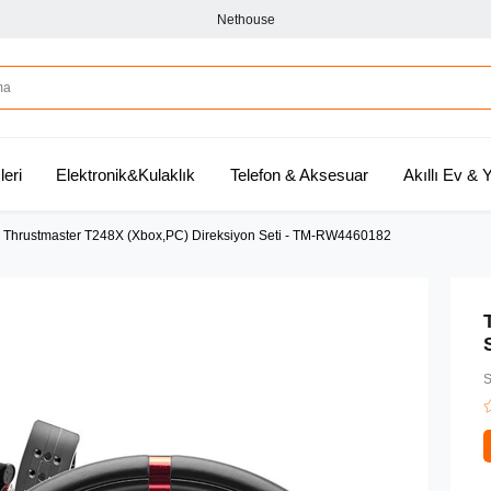
Nethouse
leri
Elektronik&Kulaklık
Telefon & Aksesuar
Akıllı Ev &
Thrustmaster T248X (Xbox,PC) Direksiyon Seti - TM-RW4460182
S