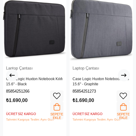
Laptop Çantası
Laptop Çantası
Case Logic Huxton Notebook Kılıfı
Case Logic Huxton Notebook Kılıfı
15.6'' - Black
15.6'' - Graphite
85854251266
85854251273
₺1.690,00
₺1.690,00
ÜCRETSIZ KARGO
ÜCRETSIZ KARGO
SEPETE
SEPETE
EKLE
EKLE
Tahmini Kargoya Teslim: Aynı Gün
Tahmini Kargoya Teslim: Aynı Gün