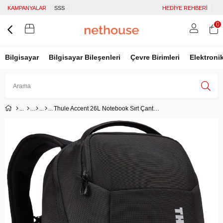
KAMPANYALAR
SSS
HEDİYE REHBERİ
0
Bilgisayar
Bilgisayar Bileşenleri
Çevre Birimleri
Elektroni
Thule Accent 26L Notebook Sırt Çantası, Siyah 15.6''
Üye Girişi
Üye Ol
Facebook İle Bağlan
Google İle Bağlan