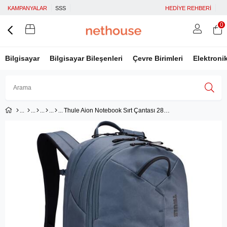
KAMPANYALAR
SSS
HEDİYE REHBERİ
0
Bilgisayar
Bilgisayar Bileşenleri
Çevre Birimleri
Elektroni
Thule Aion Notebook Sırt Çantası 28L, Dark Slate
Üye Girişi
Üye Ol
Facebook İle Bağlan
Google İle Bağlan