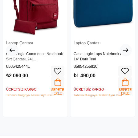
Laptop Çantası
Laptop Çantası
Case Logic Commence Notebook
Case Logic Laps Notebook Kılıfı
Sırt Çantası, 24L
14" Dark Teal
PomegranateRed
85854254441
85854256810
₺2.090,00
₺1.490,00
ÜCRETSIZ KARGO
ÜCRETSIZ KARGO
SEPETE
SEPETE
EKLE
EKLE
Tahmini Kargoya Teslim: Aynı Gün
Tahmini Kargoya Teslim: Aynı Gün