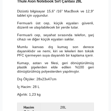
Thule Aion Notebook Sırt Çantası 28L
Dizüstü bilgisayar 15,6" /16" MacBook ve 12,9"
tablet için uygundur.
Fermuarlı üst cep, küçük eşyaları güvenli,
düzenli ve ulaşılabilecek bir yerde tutar.
Fermuarlı cep, seyahat sırasında telefon, şarj
cihazı ve diğer küçük eşyaları saklar.
Mumlu kanvas dış kumaş son derece
dayanıklıdır ve nemi, kiri ve lekeleri iten toksik
PFC içermeyen suya dayanıklı bir kaplama içerir.
Kumaşı, astarı ve filesi, geri dönüştürülmüş
plastik şişelerden elde edilen %100 geri
dönüştürülmüş polyesterden yapılmıştır.
Dış Ölçüler: 28x23x47cm
İç Hacim: 28 L
Ağırlık: 1,23 kg
Hacim
28L