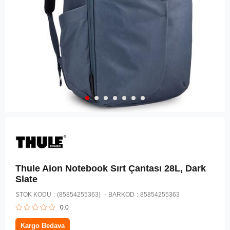
Thule Aion Notebook Sırt Çantası 28L, Dark
Slate
STOK KODU
(85854255363)
BARKOD
:
85854255363
0.0
Kargo Bedava