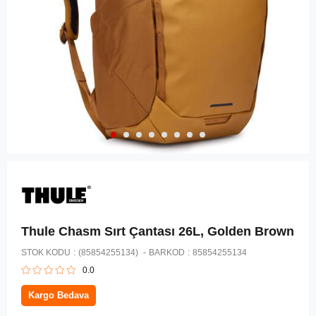
Thule Chasm Sırt Çantası 26L, Golden Brown
STOK KODU
(85854255134)
BARKOD
:
85854255134
0.0
Kargo Bedava