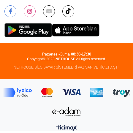
Pazartesi-Cuma
08:30-17:30
Copyright© 2023
NETHOUSE
All rights reserved.
NETHOUSE BİLGİSAYAR SİSTEMLERİ PAZ.SAN.VE TİC.LTD.ŞTİ.