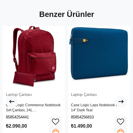
Benzer Ürünler
Laptop Çantası
Laptop Çantası
Case Logic Commence Notebook
Case Logic Laps Notebook Kılıfı
Sırt Çantası, 24L
14" Dark Teal
PomegranateRed
85854254441
85854256810
₺2.090,00
₺1.490,00