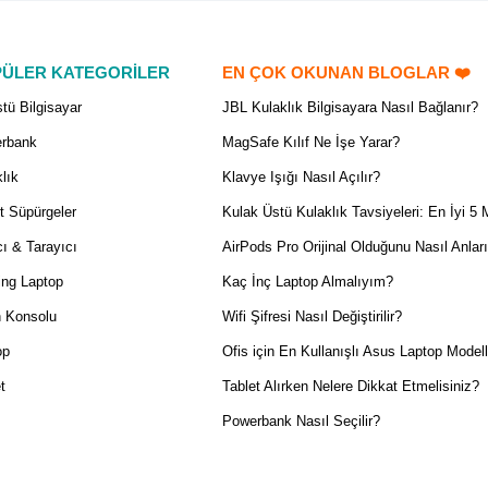
ÜLER KATEGORİLER
EN ÇOK OKUNAN BLOGLAR ❤️
tü Bilgisayar
JBL Kulaklık Bilgisayara Nasıl Bağlanır?
rbank
MagSafe Kılıf Ne İşe Yarar?
lık
Klavye Işığı Nasıl Açılır?
t Süpürgeler
Kulak Üstü Kulaklık Tavsiyeleri: En İyi 5 
ı & Tarayıcı
AirPods Pro Orijinal Olduğunu Nasıl Anlar
ng Laptop
Kaç İnç Laptop Almalıyım?
 Konsolu
Wifi Şifresi Nasıl Değiştirilir?
op
Ofis için En Kullanışlı Asus Laptop Modell
t
Tablet Alırken Nelere Dikkat Etmelisiniz?
Powerbank Nasıl Seçilir?