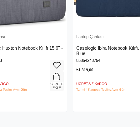
ası
Laptop Çantası
 Huxton Notebook Kılıfı 15.6'' -
Caselogic Ibira Notebook Kılıfı
Blue
3
85854248754
₺1.319,00
KARGO
ÜCRETSIZ KARGO
SEPETE
EKLE
a Teslim: Aynı Gün
Tahmini Kargoya Teslim: Aynı Gün