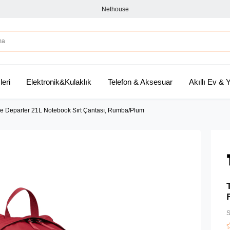
Nethouse
leri
Elektronik&Kulaklık
Telefon & Aksesuar
Akıllı Ev &
e Departer 21L Notebook Sırt Çantası, Rumba/Plum
S