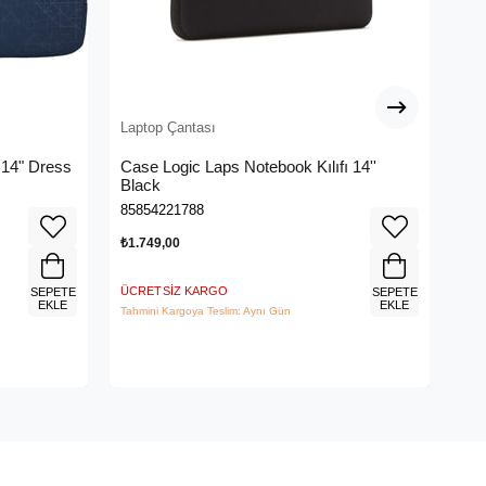
Laptop Çantası
Lap
, 14" Dress
Case Logic Laps Notebook Kılıfı 14''
Ca
Black
Çan
85854221788
858
₺1.749,00
₺2.
ÜCRETSIZ KARGO
ÜCR
SEPETE
SEPETE
EKLE
EKLE
Tahmini Kargoya Teslim: Aynı Gün
Tahm