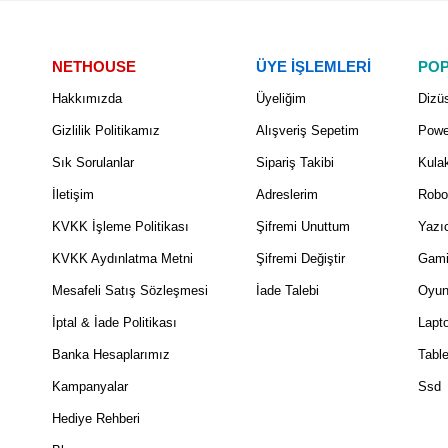
NETHOUSE
ÜYE İŞLEMLERİ
POP
Hakkımızda
Üyeliğim
Dizüs
Gizlilik Politikamız
Alışveriş Sepetim
Powe
Sık Sorulanlar
Sipariş Takibi
Kulak
İletişim
Adreslerim
Robo
KVKK İşleme Politikası
Şifremi Unuttum
Yazıc
KVKK Aydınlatma Metni
Şifremi Değiştir
Gami
Mesafeli Satış Sözleşmesi
İade Talebi
Oyun
İptal & İade Politikası
Lapt
Banka Hesaplarımız
Table
Kampanyalar
Ssd
Hediye Rehberi