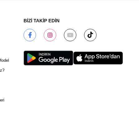
BİZİ TAKİP EDİN
Model
ız?
eri