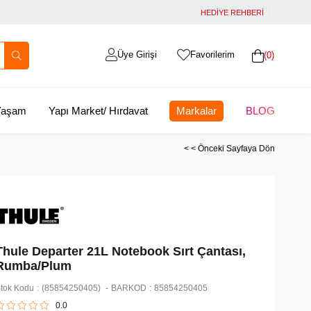
HEDİYE REHBERİ
Üye Girişi
Favorilerim
0
 Yaşam
Yapı Market/ Hırdavat
Markalar
BLOG
< < Önceki Sayfaya Dön
Thule Departer 21L Notebook Sırt Çantası,
Rumba/Plum
tok Kodu
(85854250405)
BARKOD
:
85854250405
0.0