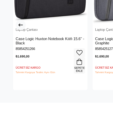
Laptop Çantası
Laptop Çant
Case Logic Huxton Notebook Kılıfı 15.6'' -
Case Logic
Black
Graphite
85854251266
8585425127
₺1.690,00
₺1.690,00
ÜCRETSIZ KARGO
ÜCRETSIZ 
SEPETE
EKLE
Tahmini Kargoya Teslim: Aynı Gün
Tahmini Kargoy