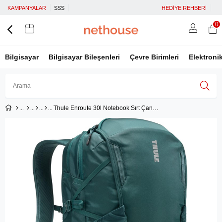
KAMPANYALAR
SSS
HEDİYE REHBERİ
0
Bilgisayar
Bilgisayar Bileşenleri
Çevre Birimleri
Elektroni
Thule Enroute 30l Notebook Sırt Çantası Mallard Green Ca.tebp4416mg
Üye Girişi
Üye Ol
Facebook İle Bağlan
Google İle Bağlan