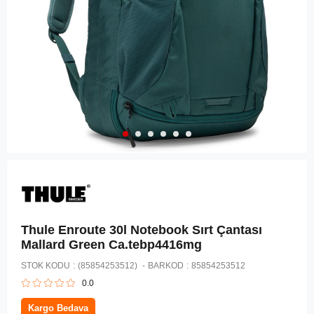
Thule Enroute 30l Notebook Sırt Çantası
Mallard Green Ca.tebp4416mg
STOK KODU
(85854253512)
BARKOD
:
85854253512
0.0
Kargo Bedava