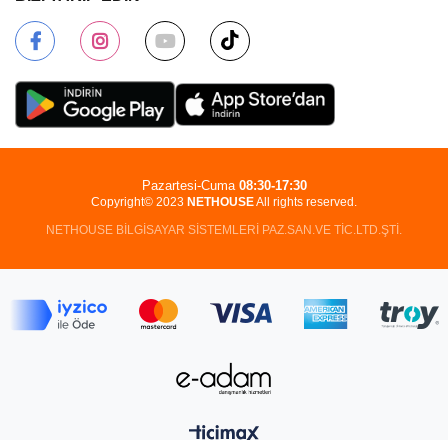
Pazartesi-Cuma
08:30-17:30
Copyright© 2023
NETHOUSE
All rights reserved.
NETHOUSE BİLGİSAYAR SİSTEMLERİ PAZ.SAN.VE TİC.LTD.ŞTİ.