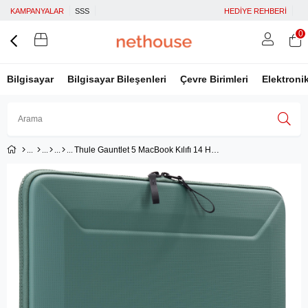
KAMPANYALAR
SSS
HEDİYE REHBERİ
0
Bilgisayar
Bilgisayar Bileşenleri
Çevre Birimleri
Elektroni
Thule Gauntlet 5 MacBook Kılıfı 14 Hazy Green
Üye Girişi
Üye Ol
Facebook İle Bağlan
Google İle Bağlan