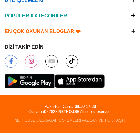
ÜYE İŞLEMLERİ
POPÜLER KATEGORİLER
EN ÇOK OKUNAN BLOGLAR ❤️
BİZİ TAKİP EDİN
Pazartesi-Cuma
08:30-17:30
Copyright© 2023
NETHOUSE
All rights reserved.
NETHOUSE BİLGİSAYAR SİSTEMLERİ PAZ.SAN.VE TİC.LTD.ŞTİ.