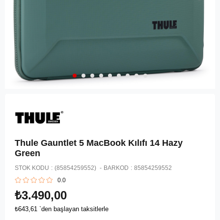
Thule Gauntlet 5 MacBook Kılıfı 14 Hazy
Green
STOK KODU
(85854259552)
BARKOD
:
85854259552
0.0
₺3.490,00
₺643,61
`den başlayan taksitlerle