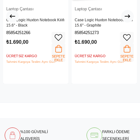
Laptop Çantası
Laptop Çantası
Case Logic Huxton Notebook Kılıfı
Case Logic Huxton Notebook Kılıfı
15.6'' - Black
15.6'' - Graphite
85854251266
85854251273
₺1.690,00
₺1.690,00
ÜCRETSIZ KARGO
ÜCRETSIZ KARGO
SEPETE
SEPETE
EKLE
EKLE
Tahmini Kargoya Teslim: Aynı Gün
Tahmini Kargoya Teslim: Aynı Gün
%100 GÜVENLİ
FARKLI ÖDEME
ALIŞVERİŞ
SEÇENEKLERİ