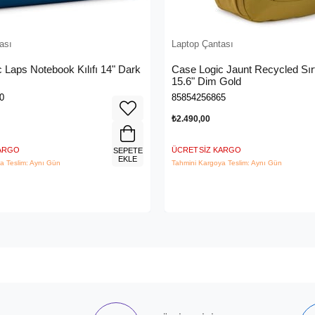
ası
Laptop Çantası
 Laps Notebook Kılıfı 14" Dark
Case Logic Jaunt Recycled Sır
15.6" Dim Gold
0
85854256865
₺2.490,00
KARGO
ÜCRETSIZ KARGO
SEPETE
EKLE
a Teslim: Aynı Gün
Tahmini Kargoya Teslim: Aynı Gün