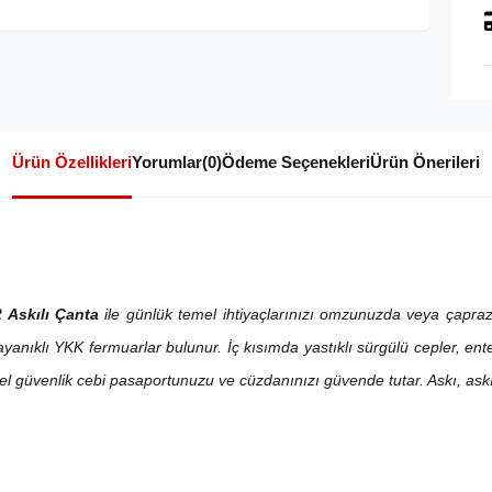
Ürün Özellikleri
Yorumlar
(0)
Ödeme Seçenekleri
Ürün Önerileri
2 Askılı Çanta
ile günlük temel ihtiyaçlarınızı omzunuzda veya çapra
yanıklı YKK fermuarlar bulunur. İç kısımda yastıklı sürgülü cepler, en
nel güvenlik cebi pasaportunuzu ve cüzdanınızı güvende tutar. Askı, a