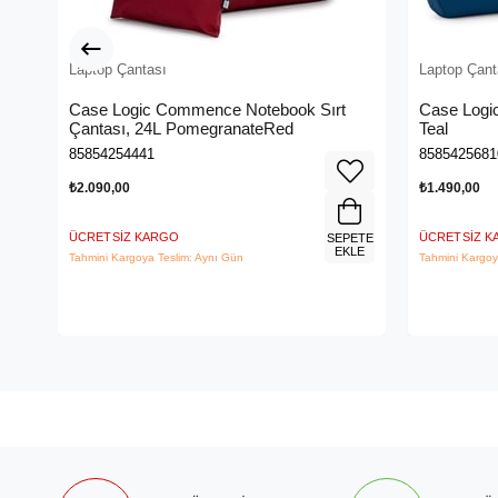
Laptop Çantası
Laptop Çant
Case Logic Commence Notebook Sırt
Case Logic
Çantası, 24L PomegranateRed
Teal
85854254441
8585425681
₺2.090,00
₺1.490,00
ÜCRETSIZ KARGO
ÜCRETSIZ 
SEPETE
EKLE
Tahmini Kargoya Teslim: Aynı Gün
Tahmini Kargoy