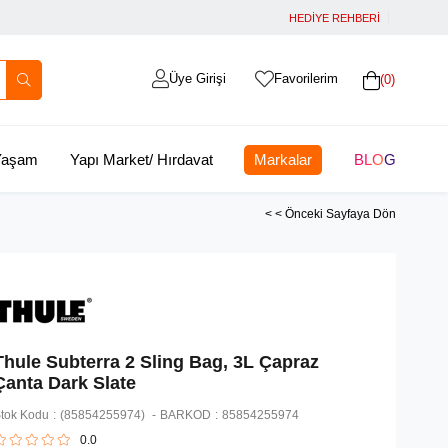
HEDİYE REHBERİ
Üye Girişi
Favorilerim
0
 Yaşam
Yapı Market/ Hırdavat
Markalar
BLOG
< < Önceki Sayfaya Dön
Thule Subterra 2 Sling Bag, 3L Çapraz
Çanta Dark Slate
tok Kodu
(85854255974)
BARKOD
:
85854255974
0.0