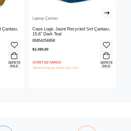
Laptop Çantası
Lap
t Çantası,
Case Logic Jaunt Recycled Sırt Çantası,
Thu
15.6" Dark Teal
Val
85854256858
858
₺2.490,00
₺22
ÜCRETSIZ KARGO
ÜCR
SEPETE
SEPETE
EKLE
EKLE
Tahmini Kargoya Teslim: Aynı Gün
Tahm