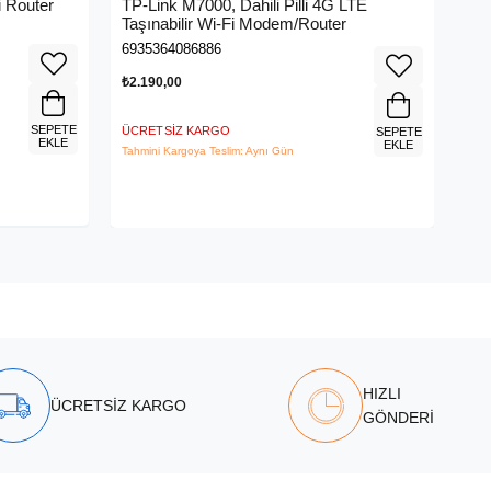
 Router
TP-Link M7000, Dahili Pilli 4G LTE
ME
Taşınabilir Wi-Fi Modem/Router
Me
6935364086886
695
₺2.190,00
₺3.
SEPETE
ÜCRETSIZ KARGO
ÜCR
SEPETE
EKLE
EKLE
Tahmini Kargoya Teslim: Aynı Gün
Tahm
HIZLI
ÜCRETSİZ KARGO
GÖNDERİ