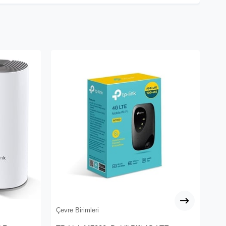
Çevre Birimleri
Çev