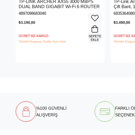
TP-LINK ARCHER AX55 3000 MBPS
TP-Link A
DUAL BAND GIGABIT Wi-Fi 6 ROUTER
Çift Bant,
Kablosuz 
4897098683040
6935364080
₺3.190,00
₺3.490,00
ÜCRETSIZ KARGO
ÜCRETSIZ 
SEPETE
EKLE
Tahmini Kargoya Teslim: Aynı Gün
Tahmini Kargoy
%100 GÜVENLİ
FARKLI 
ALIŞVERİŞ
SEÇENEK