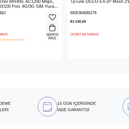
rcher MR400, AC1200 Mbps,
Tp-Link DECO-E4-2P Mesh 2'li
 10/100 Port, 4G/3G SIM Yuvası,
4G LTE Router
662
6935364085278
₺3.190,00
KARGO
ÜCRETSIZ KARGO
SEPETE
EKLE
a Teslim: Aynı Gün
ÖDEME
15 GÜN İÇERİSİNDE
LERİ
İADE GARANTİSİ