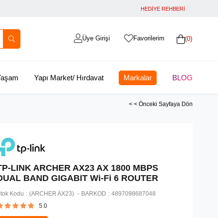
HEDİYE REHBERİ
Üye Girişi
Favorilerim
0
 Yaşam
Yapı Market/ Hırdavat
Markalar
BLOG
< < Önceki Sayfaya Dön
TP-LINK ARCHER AX23 AX 1800 MBPS
DUAL BAND GIGABIT Wi-Fi 6 ROUTER
tok Kodu
(ARCHER AX23)
BARKOD
:
4897098687048
5.0