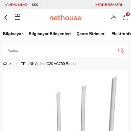
KAMPANYALAR
SSS
HEDİYE REHBERİ
0
Bilgisayar
Bilgisayar Bileşenleri
Çevre Birimleri
Elektroni
TP-LINK Archer C20 AC750 Router
Üye Girişi
Üye Ol
Facebook İle Bağlan
Google İle Bağlan