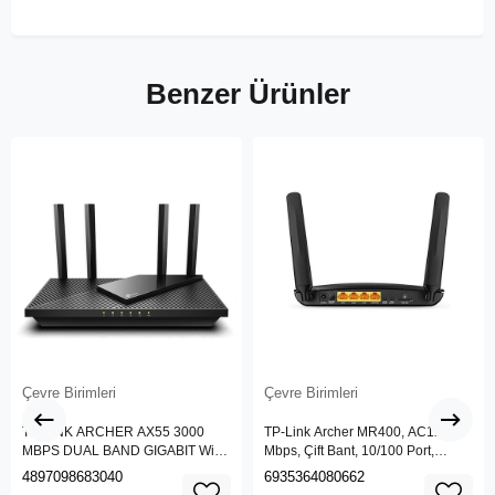
Benzer Ürünler
Çevre Birimleri
Çevre Birimleri
TP-LINK ARCHER AX55 3000
TP-Link Archer MR400, AC1200
MBPS DUAL BAND GIGABIT Wi-Fi
Mbps, Çift Bant, 10/100 Port,
6 ROUTER
4G/3G SIM Yuvası, Kablosuz 4G
4897098683040
6935364080662
LTE Router