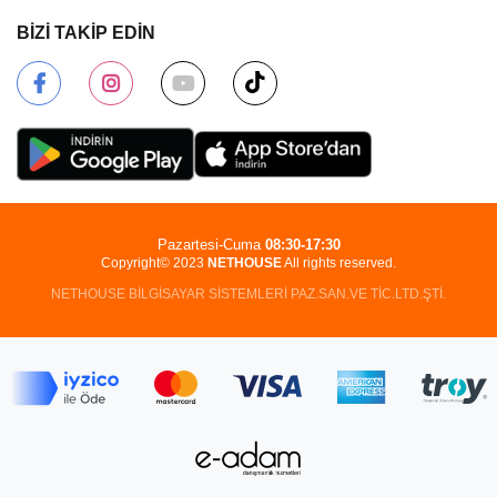
BİZİ TAKİP EDİN
Pazartesi-Cuma
08:30-17:30
Copyright© 2023
NETHOUSE
All rights reserved.
NETHOUSE BİLGİSAYAR SİSTEMLERİ PAZ.SAN.VE TİC.LTD.ŞTİ.