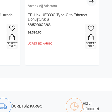
Anten / Ağ Adaptörü
Ant
 1 Arada
TP-Link UE330C Type-C to Ethernet
TP
Dönüştürücü
Hu
8885020622263
121
₺1.390,00
₺1.
SEPETE
SEPETE
ÜCRETSIZ KARGO
ÜCR
EKLE
EKLE
HIZLI
ÜCRETSİZ KARGO
GÖNDERİ