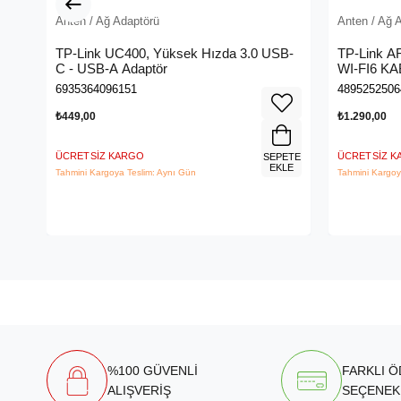
Anten / Ağ Adaptörü
Anten / Ağ 
TP-Link UC400, Yüksek Hızda 3.0 USB-
TP-Link 
C - USB-A Adaptör
WI-FI6 
6935364096151
4895252506
₺449,00
₺1.290,00
ÜCRETSIZ KARGO
ÜCRETSIZ 
SEPETE
EKLE
Tahmini Kargoya Teslim: Aynı Gün
Tahmini Kargoy
%100 GÜVENLİ
FARKLI 
ALIŞVERİŞ
SEÇENEK