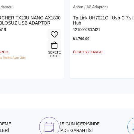
Adaptörü
Anten / Ağ Adaptörü
ARCHER TX20U NANO AX1800
Tp-Link UH7021C | Usb-C 7'si
KABLOSUZ USB ADAPTOR
Hub
419
1210002607421
₺1.790,00
KARGO
ÜCRETSIZ KARGO
SEPETE
EKLE
a Teslim: Aynı Gün
ÖDEME
15 GÜN İÇERİSİNDE
LERİ
İADE GARANTİSİ