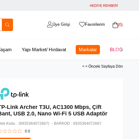
HEDİYE REHBERİ
Üye Girişi
Favorilerim
0
 Yaşam
Yapı Market/ Hırdavat
Markalar
BLOG
< < Önceki Sayfaya Dön
TP-Link Archer T3U, AC1300 Mbps, Çift
Bant, USB 2.0, Nano Wi-Fi 5 USB Adaptör
tok Kodu
(6935364072667)
BARKOD
:
6935364072667
0.0