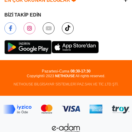
EN ÇOK OKUNAN BLOGLAR ❤️
BİZİ TAKİP EDİN
Pazartesi-Cuma
08:30-17:30
Copyright© 2023
NETHOUSE
All rights reserved.
NETHOUSE BİLGİSAYAR SİSTEMLERİ PAZ.SAN.VE TİC.LTD.ŞTİ.