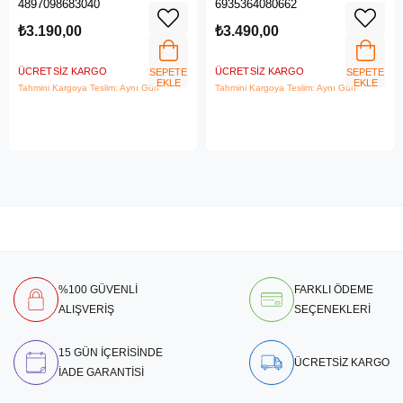
4897098683040
6935364080662
LTE Router
₺3.190,00
₺3.490,00
ÜCRETSIZ KARGO
ÜCRETSIZ KARGO
SEPETE
SEPETE
EKLE
EKLE
Tahmini Kargoya Teslim: Aynı Gün
Tahmini Kargoya Teslim: Aynı Gün
%100 GÜVENLİ
FARKLI ÖDEME
ALIŞVERİŞ
SEÇENEKLERİ
15 GÜN İÇERİSİNDE
ÜCRETSİZ KARGO
İADE GARANTİSİ