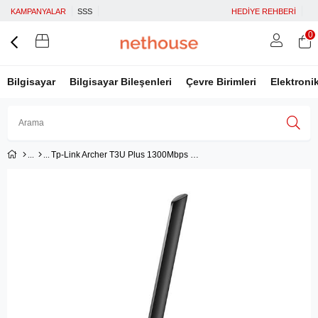
KAMPANYALAR
SSS
HEDİYE REHBERİ
0
Bilgisayar
Bilgisayar Bileşenleri
Çevre Birimleri
Elektroni
Tp-Link Archer T3U Plus 1300Mbps USB Adaptör
Üye Girişi
Üye Ol
Facebook İle Bağlan
Google İle Bağlan