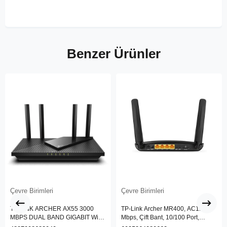
Benzer Ürünler
Çevre Birimleri
Çevre Birimleri
TP-LINK ARCHER AX55 3000
TP-Link Archer MR400, AC1200
MBPS DUAL BAND GIGABIT Wi-Fi
Mbps, Çift Bant, 10/100 Port,
6 ROUTER
4G/3G SIM Yuvası, Kablosuz 4G