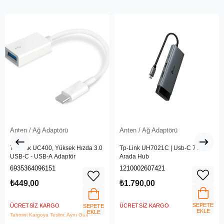
Anten / Ağ Adaptörü
Anten / Ağ Adaptörü
TP-Link UC400, Yüksek Hızda 3.0
Tp-Link UH7021C | Usb-C 7'si 1
USB-C - USB-A Adaptör
Arada Hub
6935364096151
1210002607421
₺449,00
₺1.790,00
SEPETE
ÜCRETSIZ KARGO
ÜCRETSIZ KARGO
SEPETE
EKLE
EKLE
Tahmini Kargoya Teslim: Aynı Gün