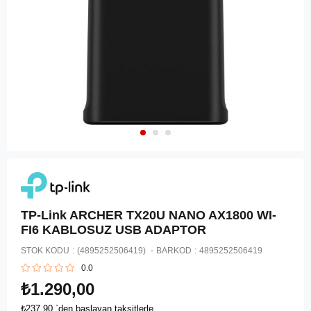
TP-Link ARCHER TX20U NANO AX1800 WI-
FI6 KABLOSUZ USB ADAPTOR
STOK KODU
(4895252506419)
BARKOD
:
4895252506419
0.0
₺1.290,00
₺237,90
`den başlayan taksitlerle