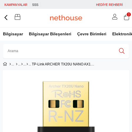
KAMPANYALAR
SSS
HEDİYE REHBERİ
0
Bilgisayar
Bilgisayar Bileşenleri
Çevre Birimleri
Elektroni
TP-Link ARCHER TX20U NANO AX1800 WI-FI6 KABLOSUZ USB ADAPTOR
Üye Girişi
Üye Ol
Facebook İle Bağlan
Google İle Bağlan