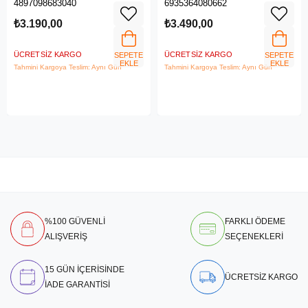
4897098683040
6935364080662
LTE Router
₺3.190,00
₺3.490,00
ÜCRETSIZ KARGO
ÜCRETSIZ KARGO
SEPETE
SEPETE
EKLE
EKLE
Tahmini Kargoya Teslim: Aynı Gün
Tahmini Kargoya Teslim: Aynı Gün
%100 GÜVENLİ
FARKLI ÖDEME
ALIŞVERİŞ
SEÇENEKLERİ
15 GÜN İÇERİSİNDE
ÜCRETSİZ KARGO
İADE GARANTİSİ