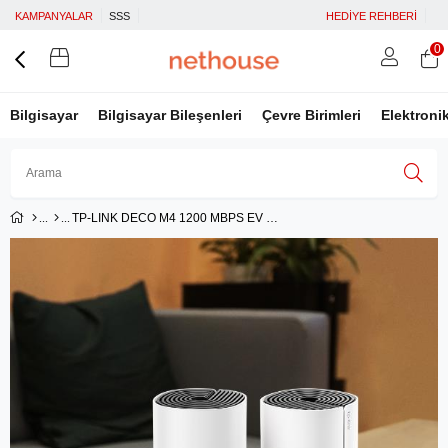
KAMPANYALAR
SSS
HEDİYE REHBERİ
0
Bilgisayar
Bilgisayar Bileşenleri
Çevre Birimleri
Elektroni
TP-LINK DECO M4 1200 MBPS EV WI-FI SİSTEMİ (İKİLİ PAKET)
Üye Girişi
Üye Ol
Facebook İle Bağlan
Google İle Bağlan