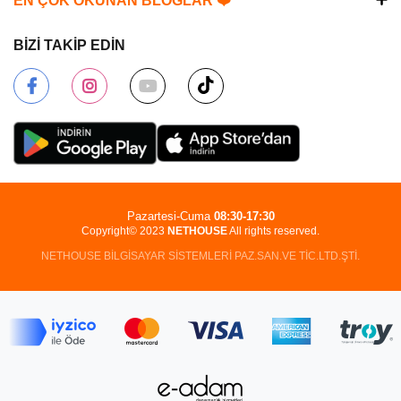
EN ÇOK OKUNAN BLOGLAR ❤️
BİZİ TAKİP EDİN
Pazartesi-Cuma
08:30-17:30
Copyright© 2023
NETHOUSE
All rights reserved.
NETHOUSE BİLGİSAYAR SİSTEMLERİ PAZ.SAN.VE TİC.LTD.ŞTİ.