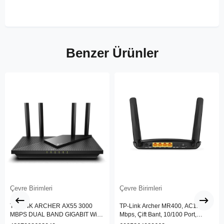
Benzer Ürünler
Çevre Birimleri
Çevre Birimleri
TP-LINK ARCHER AX55 3000
TP-Link Archer MR400, AC1200
MBPS DUAL BAND GIGABIT Wi-Fi
Mbps, Çift Bant, 10/100 Port,
6 ROUTER
4G/3G SIM Yuvası, Kablosuz 4G