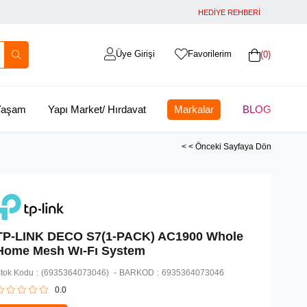
HEDİYE REHBERİ
Üye Girişi
Favorilerim
0
 Yaşam
Yapı Market/ Hırdavat
Markalar
BLOG
< < Önceki Sayfaya Dön
TP-LINK DECO S7(1-PACK) AC1900 Whole
Home Mesh Wı-Fı System
tok Kodu
(6935364073046)
BARKOD
:
6935364073046
0.0