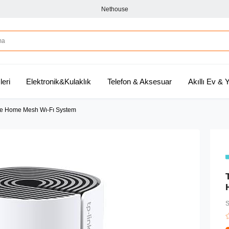
Nethouse
leri
Elektronik&Kulaklık
Telefon & Aksesuar
Akıllı Ev &
e Home Mesh Wı-Fı System
S