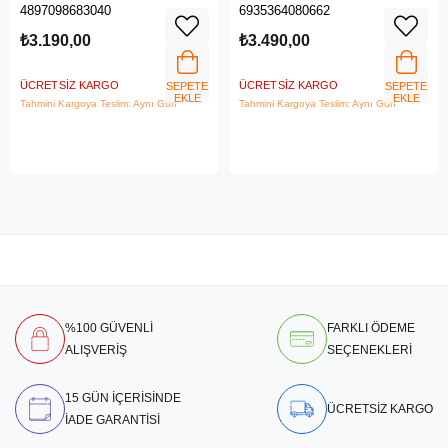
6 ROUTER
4G/3G SIM Yuvası, Kablosuz 4G
4897098683040
6935364080662
LTE Router
₺3.190,00
₺3.490,00
ÜCRETSIZ KARGO
ÜCRETSIZ KARGO
SEPETE
SEPETE
EKLE
EKLE
Tahmini Kargoya Teslim: Aynı Gün
Tahmini Kargoya Teslim: Aynı Gün
%100 GÜVENLİ
FARKLI ÖDEME
ALIŞVERİŞ
SEÇENEKLERİ
15 GÜN İÇERİSİNDE
ÜCRETSİZ KARGO
İADE GARANTİSİ