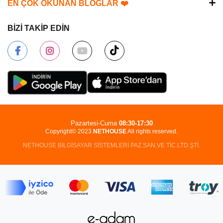
EN ÇOK OKUNAN BLOGLAR ❤️
BİZİ TAKİP EDİN
Pazartesi-Cuma
08:30-17:30
Copyright© 2023
NETHOUSE
All rights reserved.
NETHOUSE BİLGİSAYAR SİSTEMLERİ PAZ.SAN.VE TİC.LTD.ŞTİ.