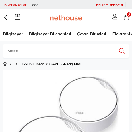
KAMPANYALAR
SSS
HEDİYE REHBERİ
0
Bilgisayar
Bilgisayar Bileşenleri
Çevre Birimleri
Elektroni
TP-LINK Deco X50-PoE(2-Pack) Mesh System
Üye Girişi
Üye Ol
Facebook İle Bağlan
Google İle Bağlan