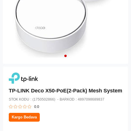
TP-LINK Deco X50-PoE(2-Pack) Mesh System
STOK KODU
(1750502866)
BARKOD
:
4897098689837
0.0
Kargo Bedava