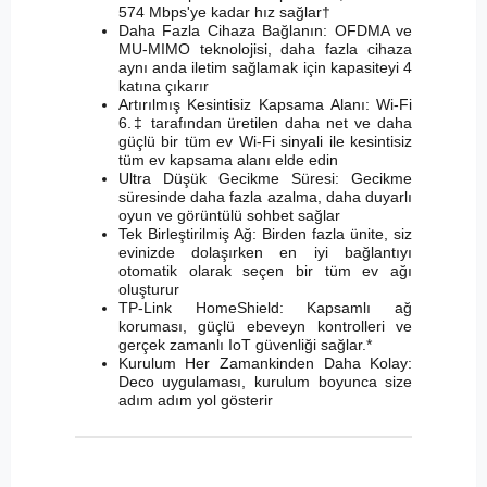
574 Mbps'ye kadar hız sağlar†
Daha Fazla Cihaza Bağlanın: OFDMA ve
MU-MIMO teknolojisi, daha fazla cihaza
aynı anda iletim sağlamak için kapasiteyi 4
katına çıkarır
Artırılmış Kesintisiz Kapsama Alanı: Wi-Fi
6.‡ tarafından üretilen daha net ve daha
güçlü bir tüm ev Wi-Fi sinyali ile kesintisiz
tüm ev kapsama alanı elde edin
Ultra Düşük Gecikme Süresi: Gecikme
süresinde daha fazla azalma, daha duyarlı
oyun ve görüntülü sohbet sağlar
Tek Birleştirilmiş Ağ: Birden fazla ünite, siz
evinizde dolaşırken en iyi bağlantıyı
otomatik olarak seçen bir tüm ev ağı
oluşturur
TP-Link HomeShield: Kapsamlı ağ
koruması, güçlü ebeveyn kontrolleri ve
gerçek zamanlı IoT güvenliği sağlar.*
Kurulum Her Zamankinden Daha Kolay:
Deco uygulaması, kurulum boyunca size
adım adım yol gösterir