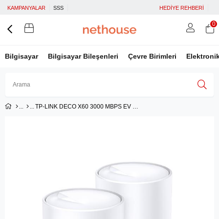
KAMPANYALAR
SSS
HEDİYE REHBERİ
0
Bilgisayar
Bilgisayar Bileşenleri
Çevre Birimleri
Elektroni
TP-LINK DECO X60 3000 MBPS EV WI-FI 6 SİSTEMİ (İKİLİ PAKET)
Üye Girişi
Üye Ol
Facebook İle Bağlan
Google İle Bağlan