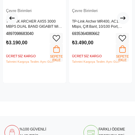
Çevre Birimleri
Çevre Birimleri
TP-LINK ARCHER AX55 3000
TP-Link Archer MR400, AC1200
MBPS DUAL BAND GIGABIT Wi-Fi
Mbps, Çift Bant, 10/100 Port,
6 ROUTER
4G/3G SIM Yuvası, Kablosuz 4G
4897098683040
6935364080662
LTE Router
₺3.190,00
₺3.490,00
ÜCRETSIZ KARGO
ÜCRETSIZ KARGO
SEPETE
SEPETE
EKLE
EKLE
Tahmini Kargoya Teslim: Aynı Gün
Tahmini Kargoya Teslim: Aynı Gün
%100 GÜVENLİ
FARKLI ÖDEME