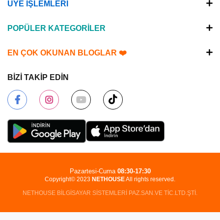
ÜYE İŞLEMLERİ
POPÜLER KATEGORİLER
EN ÇOK OKUNAN BLOGLAR ❤️
BİZİ TAKİP EDİN
Pazartesi-Cuma
08:30-17:30
Copyright© 2023
NETHOUSE
All rights reserved.
NETHOUSE BİLGİSAYAR SİSTEMLERİ PAZ.SAN.VE TİC.LTD.ŞTİ.