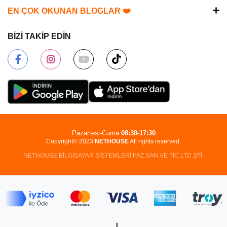
EN ÇOK OKUNAN BLOGLAR ❤️
BİZİ TAKİP EDİN
Pazartesi-Cuma
08:30-17:30
Copyright© 2023
NETHOUSE
All rights reserved.
NETHOUSE BİLGİSAYAR SİSTEMLERİ PAZ.SAN.VE TİC.LTD.ŞTİ.