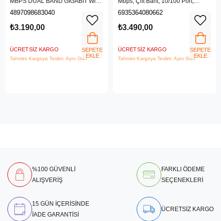
MBPS DUAL BAND GIGABIT Wi-Fi
Mbps, Çift Bant, 10/100 Port,
6 ROUTER
4G/3G SIM Yuvası, Kablosuz 4G
4897098683040
6935364080662
LTE Router
₺3.190,00
₺3.490,00
ÜCRETSIZ KARGO
ÜCRETSIZ KARGO
SEPETE
SEPETE
EKLE
EKLE
Tahmini Kargoya Teslim: Aynı Gün
Tahmini Kargoya Teslim: Aynı Gün
%100 GÜVENLİ
FARKLI ÖDEME
ALIŞVERİŞ
SEÇENEKLERİ
15 GÜN İÇERİSİNDE
ÜCRETSİZ KARGO
İADE GARANTİSİ