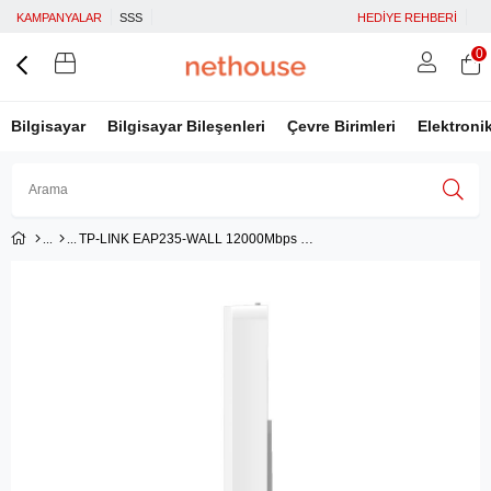
KAMPANYALAR
SSS
HEDİYE REHBERİ
0
Bilgisayar
Bilgisayar Bileşenleri
Çevre Birimleri
Elektroni
TP-LINK EAP235-WALL 12000Mbps KABLOSUZ DUAL BAND DUVAR TİPİ ACCESS POİNT
Üye Girişi
Üye Ol
Facebook İle Bağlan
Google İle Bağlan